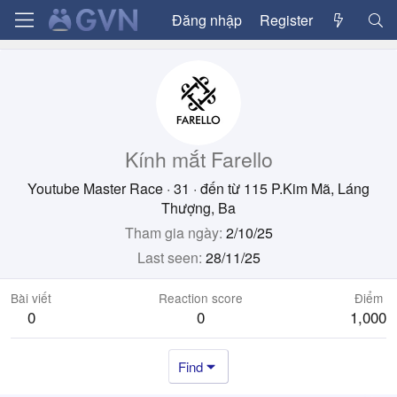
Đăng nhập
Register
Kính mắt Farello
Youtube Master Race
·
31
·
đến từ
115 P.Kim Mã, Láng
Thượng, Ba
Tham gia ngày
2/10/25
Last seen
28/11/25
Bài viết
Reaction score
Điểm
0
0
1,000
Find