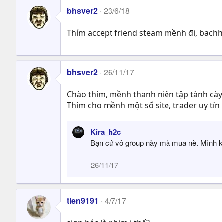
bhsver2
23/6/18
Thím accept friend steam mềnh đi, bachh
bhsver2
26/11/17
Chào thím, mềnh thanh niên tập tành cày 
Thím cho mềnh một số site, trader uy tín 
Kira_h2c
Bạn cứ vô group này mà mua nè. Mình ko
26/11/17
tien9191
4/7/17