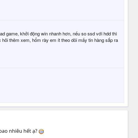
oad game, khởi động win nhanh hơn, nếu so ssd với hdd thì
c hỏi thêm xem, hổm rày em ít theo dõi mấy tin hàng sắp ra
 bao nhiêu hết ạ?