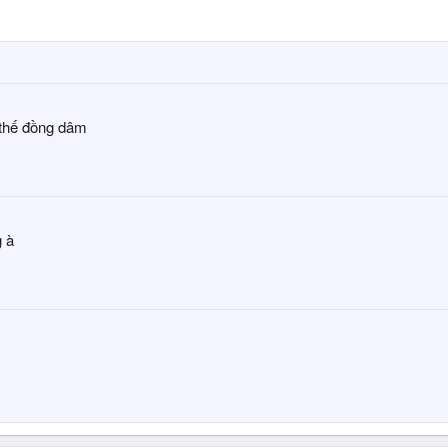
thế đồng dâm
g à