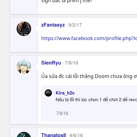
sign bác là phim j thế?
zFantasyz
9/2/17
https://www.facebook.com/profile.php?
SienRyu
7/8/16
Ủa sửa đc cái lỗi thằng Doom chưa ông ơi
Kira_h2c
Nếu bị lỗi thì lúc chon 1 để chơi 2 để rev
7/8/16
ThanatosII
4/6/16