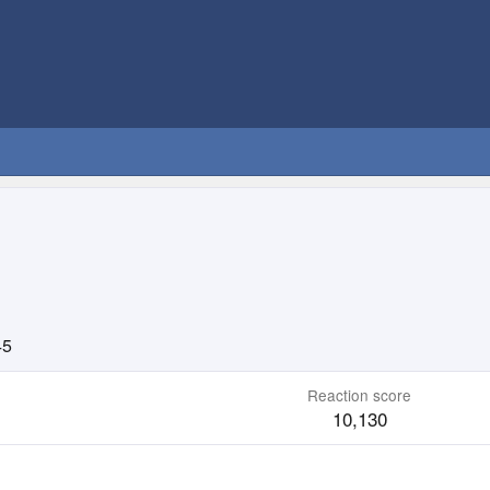
45
Reaction score
10,130