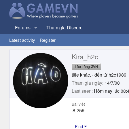
Forums
Tham gia Discord
Latest activity
Register
Kira_h2c
Lão Làng GVN
title khác.
·
đến từ
h2c1989
Tham gia ngày
14/7/08
Last seen
Hôm nay lúc 08:
Bài viết
8,259
Find