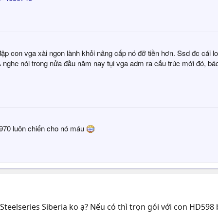
ập con vga xài ngon lành khỏi nâng cấp nó đỡ tiền hơn. Ssd đc cái l
À nghe nói trong nửa đầu năm nay tụi vga adm ra cấu trúc mới đó, bá
 970 luôn chiến cho nó máu
 Steelseries Siberia ko ạ? Nếu có thì trọn gói với con HD598