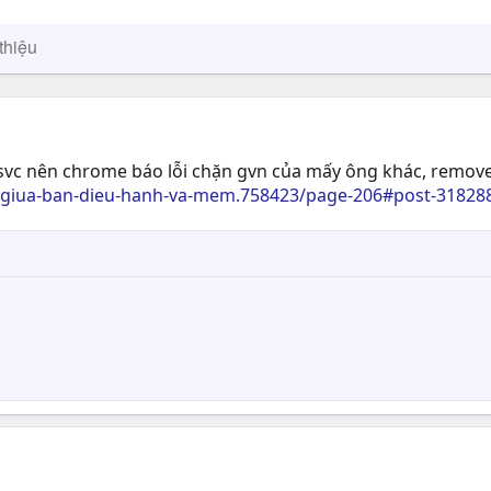
thiệu
vc nên chrome báo lỗi chặn gvn của mấy ông khác, remove si
c-giua-ban-dieu-hanh-va-mem.758423/page-206#post-31828