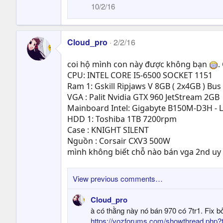
10/2/16
Cloud_pro
2/2/16
coi hộ mình con này được không bạn
.
CPU: INTEL CORE I5-6500 SOCKET 1151
Ram 1: Gskill Ripjaws V 8GB ( 2x4GB ) Bus
VGA : Palit Nvidia GTX 960 JetStream 2GB
Mainboard Intel: Gigabyte B150M-D3H - 
HDD 1: Toshiba 1TB 7200rpm
Case : KNIGHT SILENT
Nguồn : Corsair CXV3 500W
mình không biết chỗ nào bán vga 2nd uy
View previous comments…
Cloud_pro
à có thằng này nó bán 970 có 7tr1. Fix b
https://vozforums.com/showthread.php