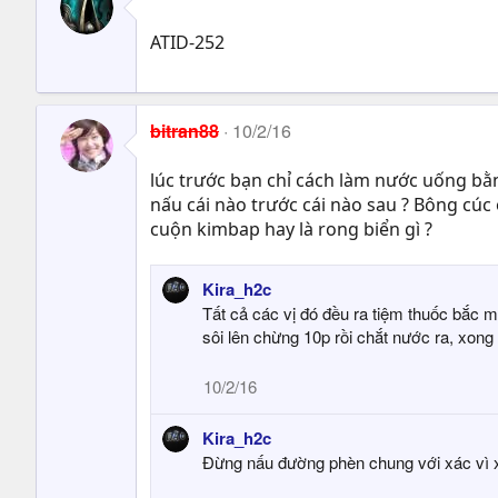
ATID-252
bitran88
10/2/16
lúc trước bạn chỉ cách làm nước uống bằn
nấu cái nào trước cái nào sau ? Bông cúc
cuộn kimbap hay là rong biển gì ?
Kira_h2c
Tất cả các vị đó đều ra tiệm thuốc bắc m
sôi lên chừng 10p rồi chắt nước ra, xong
10/2/16
Kira_h2c
Đừng nấu đường phèn chung với xác vì x