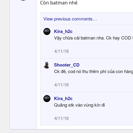
Còn batman nhé
View previous comments…
Kira_h2c
Vậy chừa cái batman nha. Ck hay COD 
4/11/18
Shooter_CD
Ck đê, cod nó thu thêm phí của con hàn
4/11/18
Kira_h2c
Quăng stk vào vùng kín đi
4/11/18