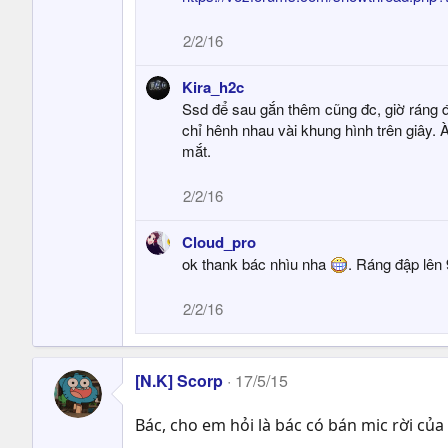
2/2/16
Kira_h2c
Ssd để sau gắn thêm cũng đc, giờ ráng đ
chỉ hênh nhau vài khung hình trên giây. 
mắt.
2/2/16
Cloud_pro
ok thank bác nhìu nha
. Ráng đập lên
2/2/16
[N.K] Scorp
17/5/15
Bác, cho em hỏi là bác có bán mic rời của