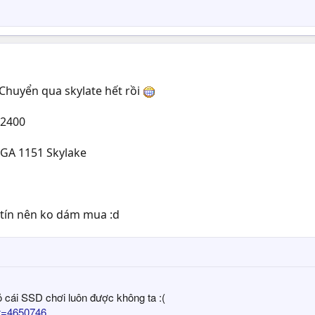
 Chuyển qua skylate hết rồi
 2400
LGA 1151 Skylake
 tín nên ko dám mua :d
ỏ cái SSD chơi luôn được không ta :(
?t=4650746