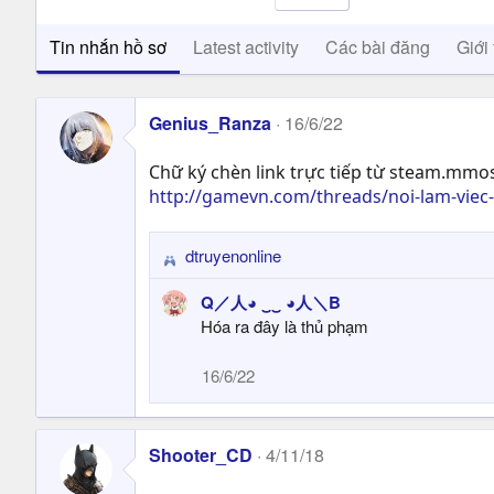
Tin nhắn hồ sơ
Latest activity
Các bài đăng
Giới 
Genius_Ranza
16/6/22
Chữ ký chèn link trực tiếp từ steam.mmos
http://gamevn.com/threads/noi-lam-vie
dtruyenonline
R
e
Q／人◕ ‿‿ ◕人＼B
a
Hóa ra đây là thủ phạm
c
t
16/6/22
i
o
n
s
Shooter_CD
4/11/18
: