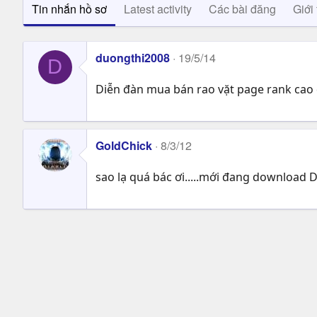
Tin nhắn hồ sơ
Latest activity
Các bài đăng
Giới 
duongthi2008
19/5/14
D
Diễn đàn mua bán rao vặt page rank ca
GoldChick
8/3/12
sao lạ quá bác ơi.....mới đang download D