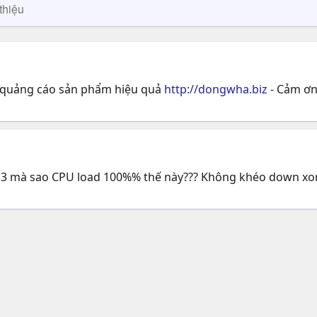
thiệu
o quảng cáo sản phẩm hiệu quả
http://dongwha.biz
- Cảm ơn
3 mà sao CPU load 100%% thế này??? Không khéo down xong mấy t