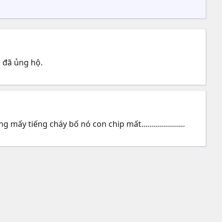
 đã ủng hộ.
iếng cháy bố nó con chip mất......................