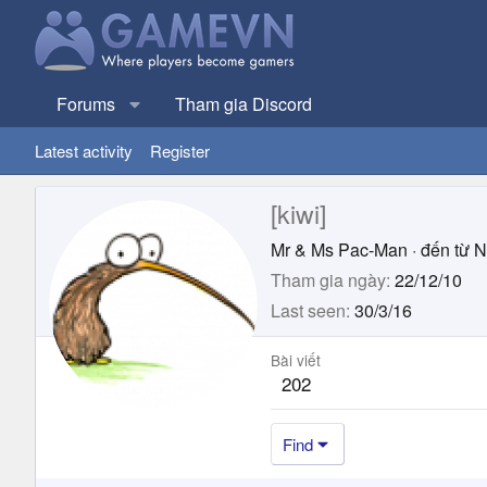
Forums
Tham gia Discord
Latest activity
Register
[kiwi]
Mr & Ms Pac-Man
·
đến từ
N
Tham gia ngày
22/12/10
Last seen
30/3/16
Bài viết
202
Find