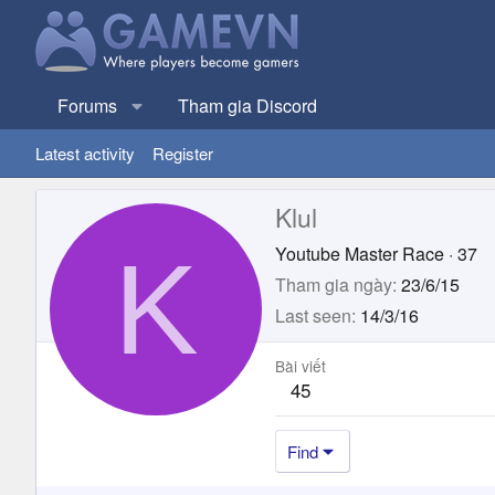
Forums
Tham gia Discord
Latest activity
Register
Klul
K
Youtube Master Race
·
37
Tham gia ngày
23/6/15
Last seen
14/3/16
Bài viết
45
Find