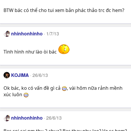
BTW bác có thể cho tui xem bản phác thảo trc đc hem?
nhinhonhinho
1/7/13
Tình hình như lào òi bác
KOJIMA
26/6/13
Ok bác, ko có vấn đề gì cả
, vài hôm nữa rảnh mềnh
xúc luôn
nhinhonhinho
26/6/13
Bac coi cai pm thu 2 chua? Bac thay nhu lao? Ve sc hem?