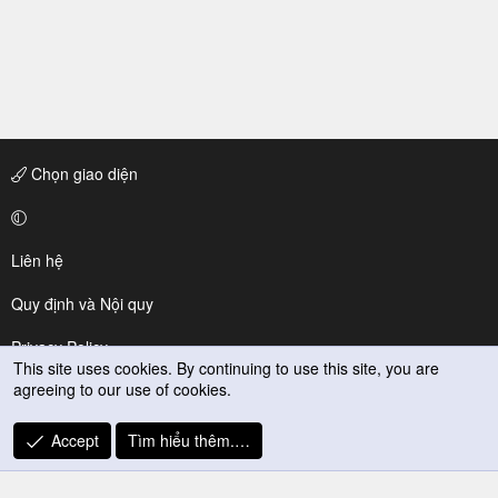
Chọn giao diện
Liên hệ
Quy định và Nội quy
Privacy Policy
This site uses cookies. By continuing to use this site, you are
agreeing to our use of cookies.
Trợ giúp
R
Accept
Tìm hiểu thêm.…
S
S