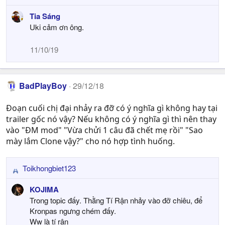
e
Tia Sáng
a
Uki cảm ơn ông.
c
t
i
11/10/19
o
n
s
BadPlayBoy
:
29/12/18
Đoạn cuối chị đại nhảy ra đỡ có ý nghĩa gì không hay tại
trailer gốc nó vậy? Nếu không có ý nghĩa gì thì nên thay
vào "ĐM mod" "Vừa chửi 1 câu đã chết mẹ rồi" "Sao
mày lắm Clone vậy?" cho nó hợp tình huống.
Toikhongbiet123
R
e
KOJIMA
a
Trong topic đấy. Thằng Tí Rận nhảy vào đỡ chiêu, để
c
Kronpas ngưng chém đấy.
t
Ww là tí rận