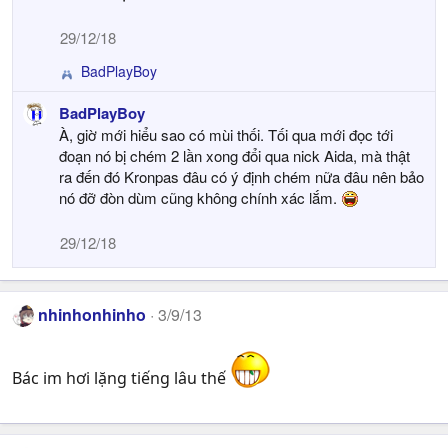
i
o
29/12/18
n
s
BadPlayBoy
R
:
e
BadPlayBoy
a
À, giờ mới hiểu sao có mùi thối. Tối qua mới đọc tới
c
t
đoạn nó bị chém 2 lần xong đổi qua nick Aida, mà thật
i
ra đến đó Kronpas đâu có ý định chém nữa đâu nên bảo
o
nó đỡ đòn dùm cũng không chính xác lắm.
n
s
29/12/18
:
nhinhonhinho
3/9/13
Bác im hơi lặng tiếng lâu thế