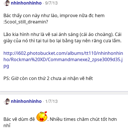
nhinhonhinho
9/7/13
Bác thấy con này như lào, improve nữa đc hem
:5cool_still_dreamin?
Lão kia hình như là vẽ sai ánh sáng (cái áo choàng). Cái
giày của nó thì tại tui bo lại bằng tay nên răng cưa lắm.
http://i602.photobucket.com/albums/tt110/nhinhonhin
ho/Rockman%20XD/Commandmanexe2_zpse3009d35.j
pg
PS: Giờ còn con thứ 2 chưa ai nhận vẽ hết
nhinhonhinho
1/7/13
Bác vẽ dùm đê
. Nhiều times chăm chút tốt hơn
nhỉ