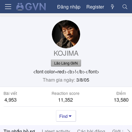
Đăng nhập
Register
KOJIMA
Lão Làng GVN
<font color=red><b>!</b></font>
Tham gia ngày
3/8/05
Bài viết
Reaction score
Điểm
4,953
11,352
13,580
Find
Tin nhắn hồ sơ
Latest activity
Các bài đăng
Giới thiệ