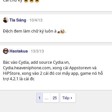
Cái chữ ký
Tia Sáng
10/4/13
Đệch đem làm chữ ký luôn à
.
Haotakua
13/3/13
Bác vào Cydia, add source Cydia.vn,
Cydia.heaveniphone.com, xong cài Appstorevn và
HiPStore, xong vào 2 cái đó coi mấy app, game nó hỗ
trợ 4.2.1 là cài đc
1
…
25
Tiếp