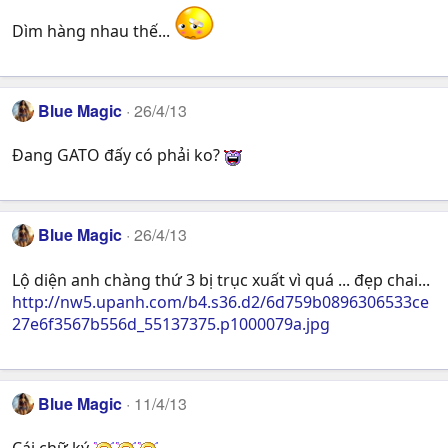
Dìm hàng nhau thế...
Blue Magic
26/4/13
Đang GATO đấy có phải ko?
Blue Magic
26/4/13
Lộ diện anh chàng thứ 3 bị trục xuất vì quá ... đẹp chai...
http://nw5.upanh.com/b4.s36.d2/6d759b0896306533ce
27e6f3567b556d_55137375.p1000079a.jpg
Blue Magic
11/4/13