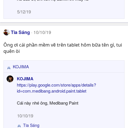
:
5/12/19
Tia Sáng
10/10/19
Ông ơi cái phần mềm vẽ trên tablet hôm bữa tên gì, tui
quên òi
KOJIMA
R
e
KOJIMA
a
https://play.google.com/store/apps/details?
c
id=com.medibang.android.paint.tablet
t
i
Cái này nhé ông, Medibang Paint
o
n
10/10/19
s
:
Tia Sáng
R