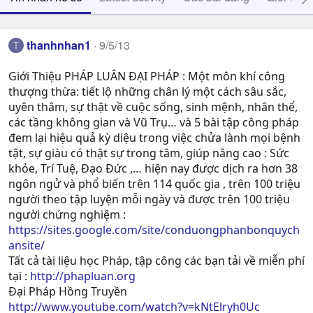
thanhnhan1
9/5/13
T
Giới Thiệu PHÁP LUÂN ĐẠI PHÁP : Một môn khí công
thượng thừa: tiết lộ những chân lý một cách sâu sắc,
uyên thâm, sự thật về cuộc sống, sinh mệnh, nhân thể,
các tầng không gian và Vũ Trụ… và 5 bài tập công pháp
đem lại hiệu quả kỳ diệu trong việc chửa lành mọi bệnh
tật, sự giàu có thật sự trong tâm, giúp nâng cao : Sức
khỏe, Trí Tuệ, Ðạo Ðức ,… hiện nay được dịch ra hơn 38
ngôn ngử và phổ biến trên 114 quốc gia , trên 100 triệu
người theo tập luyện mỗi ngày và được trên 100 triệu
người chứng nghiệm :
https://sites.google.com/site/conduongphanbonquych
ansite/
Tất cả tài liệu học Pháp, tập công các bạn tải về miễn phí
tại :
http://phapluan.org
Đại Pháp Hồng Truyền
http://www.youtube.com/watch?v=kNtElryh0Uc