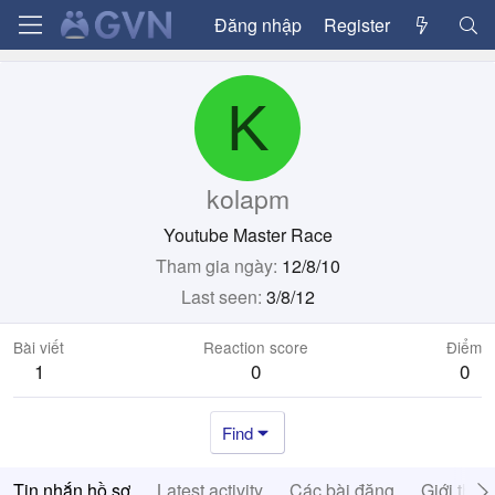
Đăng nhập
Register
K
kolapm
Youtube Master Race
Tham gia ngày
12/8/10
Last seen
3/8/12
Bài viết
Reaction score
Điểm
1
0
0
Find
Tin nhắn hồ sơ
Latest activity
Các bài đăng
Giới thiệ