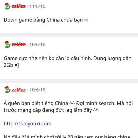
zzMzz
11/5/15
Down game bảng China chưa bạn =]
zzMzz
10/5/15
Game cực nhẹ nên ko cần lo cấu hình. Dung lượng gần
2Gb =]
zzMzz
10/5/15
À quên bạn biết tiếng China ^^ Đợi mình search. Mà nói
trước mạng cáp đang đứt lag lắm đấy ^^
http://ts.xlyouxi.com
Nó đây. Mà mình chơi tới lv 28 nên tạm out bảng china