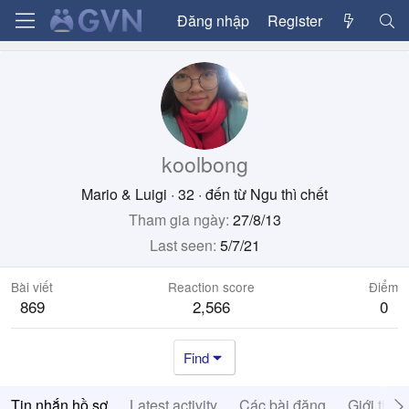
Đăng nhập
Register
koolbong
Mario & Luigi
·
32
·
đến từ
Ngu thì chết
Tham gia ngày
27/8/13
Last seen
5/7/21
Bài viết
Reaction score
Điểm
869
2,566
0
Find
Tin nhắn hồ sơ
Latest activity
Các bài đăng
Giới thiệ