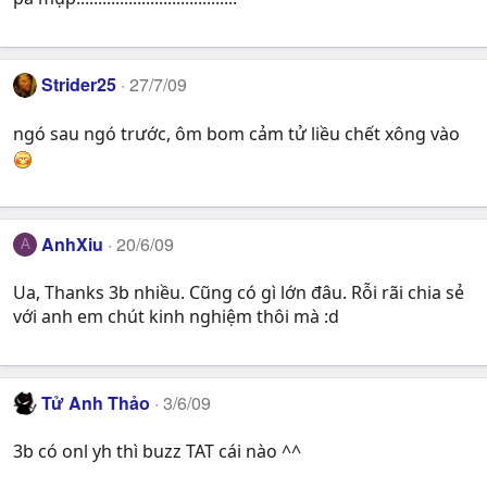
Strider25
27/7/09
ngó sau ngó trước, ôm bom cảm tử liều chết xông vào
AnhXiu
20/6/09
A
Ua, Thanks 3b nhiều. Cũng có gì lớn đâu. Rỗi rãi chia sẻ
với anh em chút kinh nghiệm thôi mà :d
Tử Anh Thảo
3/6/09
3b có onl yh thì buzz TAT cái nào ^^