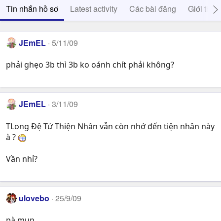
Tin nhắn hồ sơ
Latest activity
Các bài đăng
Giới thiệ
JEmEL
5/11/09
phải ghẹo 3b thì 3b ko oánh chít phải không?
JEmEL
3/11/09
TLong Đệ Tứ Thiện Nhân vẫn còn nhớ đến tiện nhân này
à ?
Vần nhỉ?
ulovebo
25/9/09
pà mụp.....................................