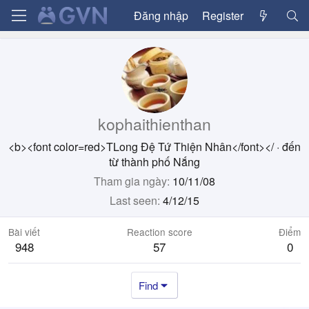
Đăng nhập
Register
kophaithienthan
<b><font color=red>TLong Đệ Tứ Thiện Nhân</font></
·
đến
từ
thành phố Nắng
Tham gia ngày
10/11/08
Last seen
4/12/15
Bài viết
Reaction score
Điểm
948
57
0
Find