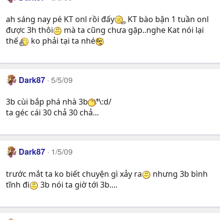
ah sáng nay pé KT onl rồi đấy
KT bào bận 1 tuần onl
được 3h thôi
mà ta cũng chưa gặp..nghe Kat nói lại
thế
ko phải tại ta nhé
Dark87
5/5/09
3b cùi bắp phá nhà 3b
\:d/
ta géc cái 30 chả 30 chả...
Dark87
1/5/09
trước mắt ta ko biết chuyện gì xảy ra
nhưng 3b bình
tĩnh đi
3b nói ta giờ tới 3b....