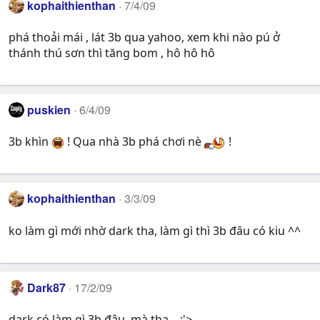
kophaithienthan
7/4/09
phá thoải mái , lát 3b qua yahoo, xem khi nào pú ở
thánh thú sơn thì tăng bom , hô hô hô
puskien
6/4/09
3b khìn
! Qua nhà 3b phá chơi nè
!
kophaithienthan
3/3/09
ko làm gì mới nhờ dark tha, làm gì thì 3b đâu có kiu ^^
Dark87
17/2/09
dark có làm gì 3b đâu..mà tha....:'>