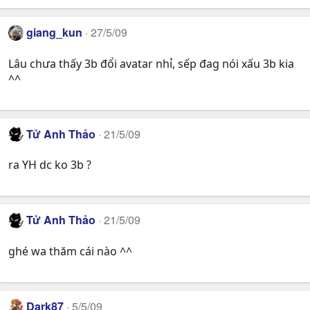
giang_kun
27/5/09
Lâu chưa thấy 3b đổi avatar nhỉ, sếp đag nói xấu 3b kia
^^
Tử Anh Thảo
21/5/09
ra YH dc ko 3b ?
Tử Anh Thảo
21/5/09
ghé wa thăm cái nào ^^
Dark87
5/5/09