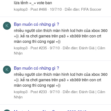
lừa tềnh =_= vote ban
kopitop3
Post #466
10/7/10
Diễn đàn:
FIFA Soccer
Bạn muốn có những gì ?
K
nhiều người còn thích màn hình lcd hơn của xbox 360
=)) .kể ra chơi games trên ps3 + xb369 trên con crt
màn cong thì cũng ngại =))
kopitop3
Post #235
9/7/10
Diễn đàn:
Đánh Giá | Cảm
Nhận
Bạn muốn có những gì ?
K
nhiều người còn thích màn hình lcd hơn của xbox 360
=)) .kể ra chơi games trên ps3 + xb369 trên con crt
màn cong thì cũng ngại =))
kopitop3
Post #233
9/7/10
Diễn đàn:
Đánh Giá | Cảm
Nhận