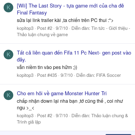
[Wii] The Last Story - tựa game mới của cha đẻ
K
Final Fantasy
sửa lại link trailer kài ,ta chiến trên PC thui :">
kopitop3
Post #2
9/7/10
Diễn đàn:
Tin tức - Giới thiệu -
Thảo luận chung về game
Tất cả liên quan đến Fifa 11 Pc Next- gen post vào
K
đây.
vẫn niềm tin vào pes hửm ;))
kopitop3
Post #435
9/7/10
Diễn đàn:
FIFA Soccer
Cho em hỏi về game Monster Hunter Tri
K
chấp nhận down lại nha bạn ,tớ cũng thế , coi như
ngu >_<
kopitop3
Post #2
9/7/10
Diễn đàn:
Thảo luận chung &
Trình giả lập