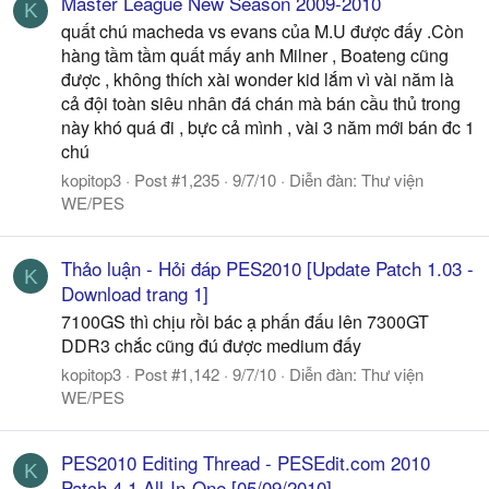
Master League New Season 2009-2010
K
quất chú macheda vs evans của M.U được đấy .Còn
hàng tầm tầm quất mấy anh Milner , Boateng cũng
được , không thích xài wonder kid lắm vì vài năm là
cả đội toàn siêu nhân đá chán mà bán cầu thủ trong
này khó quá đi , bực cả mình , vài 3 năm mới bán đc 1
chú
kopitop3
Post #1,235
9/7/10
Diễn đàn:
Thư viện
WE/PES
Thảo luận - Hỏi đáp PES2010 [Update Patch 1.03 -
K
Download trang 1]
7100GS thì chịu rồi bác ạ phấn đấu lên 7300GT
DDR3 chắc cũng đú được medium đấy
kopitop3
Post #1,142
9/7/10
Diễn đàn:
Thư viện
WE/PES
PES2010 Editing Thread - PESEdit.com 2010
K
Patch 4.1 All-In-One [05/09/2010]