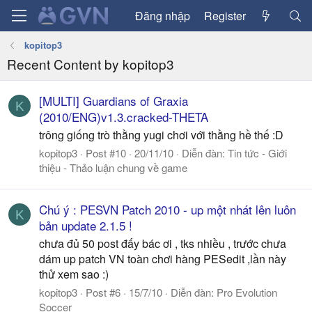
Đăng nhập
Register
kopitop3
Recent Content by kopitop3
[MULTI] Guardians of Graxia
K
(2010/ENG)v1.3.cracked-THETA
trông giống trò thằng yugi chơi với thằng hề thế :D
kopitop3
Post #10
20/11/10
Diễn đàn:
Tin tức - Giới
thiệu - Thảo luận chung về game
Chú ý : PESVN Patch 2010 - up một nhát lên luôn
K
bản update 2.1.5 !
chưa đủ 50 post đấy bác ơi , tks nhiều , trước chưa
dám up patch VN toàn chơi hàng PESedit ,lần này
thử xem sao :)
kopitop3
Post #6
15/7/10
Diễn đàn:
Pro Evolution
Soccer