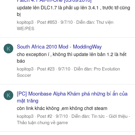
update lên DLC1.7 là phải up lên 3.4.1 , trước tớ cũng
bị
kopitop3
Post #853
9/7/10
Diễn đàn:
Thư viện
WE/PES
South Africa 2010 Mod - ModdingWay
K
cho exception í , không thì update lên bản 1.2 là hết
báo
kopitop3
Post #23
9/7/10
Diễn đàn:
Pro Evolution
Soccer
[PC] Moonbase Alpha Khám phá những bí ẩn của
K
mặt trăng
còn link khác không ,em không chơi steam
kopitop3
Post #2
9/7/10
Diễn đàn:
Tin tức - Giới thiệu -
Thảo luận chung về game