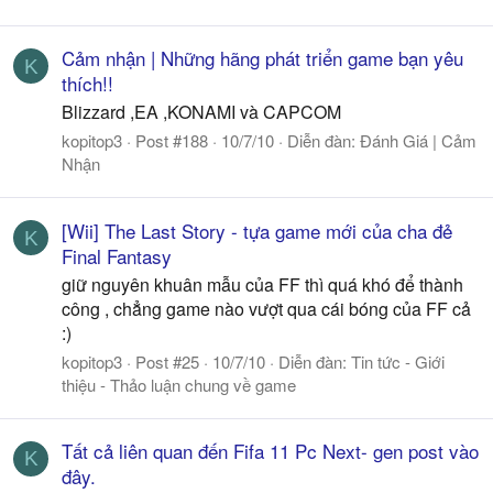
Cảm nhận | Những hãng phát triển game bạn yêu
K
thích!!
Blizzard ,EA ,KONAMI và CAPCOM
kopitop3
Post #188
10/7/10
Diễn đàn:
Đánh Giá | Cảm
Nhận
[Wii] The Last Story - tựa game mới của cha đẻ
K
Final Fantasy
giữ nguyên khuân mẫu của FF thì quá khó để thành
công , chẳng game nào vượt qua cái bóng của FF cả
:)
kopitop3
Post #25
10/7/10
Diễn đàn:
Tin tức - Giới
thiệu - Thảo luận chung về game
Tất cả liên quan đến Fifa 11 Pc Next- gen post vào
K
đây.