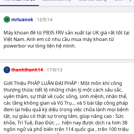
mrtuanok
12/5/14
M
Máy khoan đế từ PB35 FRV sản xuất tại UK giá rất tốt tại
Việt Nam. Anh em có nhu cầu mua máy khoan từ
powerbor vui lòng liện hệ mình.
thanhthanh14
17/6/13
T
Giới Thiệu PHÁP LUÂN ĐẠI PHÁP : Một môn khí công
thượng thừa: tiết lộ những chân lý một cách sâu sắc,
uyên thâm, sự thật về cuộc sống, sinh mệnh, nhân thể,
các tầng không gian và Vũ Trụ… và 5 bài tập công pháp
đem lại hiệu quả kỳ diệu trong việc chửa lành mọi bệnh
tật, sự giàu có thật sự trong tâm, giúp nâng cao : Sức
khỏe, Trí Tuệ, Ðạo Ðức ,… hiện nay được dịch ra hơn 38
ngôn ngử và phổ biến trên 114 quốc gia , trên 100 triệu