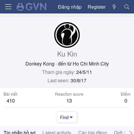
Đăng nhập
Register
Ku Kin
Donkey Kong
·
đến từ
Ho Chi Minh City
Tham gia ngày
24/5/11
Last seen
30/8/17
Bài viết
Reaction score
Điểm
410
13
0
Find
Tin nhắn hồ sơ
Latest activity
Các bài đăng
Giới thiệ