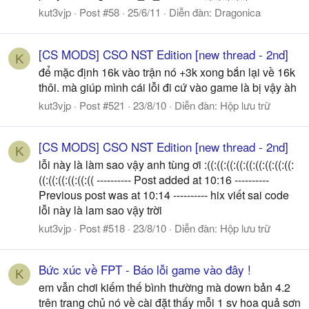
kut3vjp
Post #58
25/6/11
Diễn đàn:
Dragonica
[CS MODS] CSO NST Edition [new thread - 2nd]
K
để mặc định 16k vào trận nó +3k xong bắn lại về 16k
thôi. mà giúp mình cái lỗi đi cứ vào game là bị vậy àh
kut3vjp
Post #521
23/8/10
Diễn đàn:
Hộp lưu trữ
[CS MODS] CSO NST Edition [new thread - 2nd]
K
lỗi này là làm sao vậy anh tùng ơi :((:((:((:((:((:((:((:((:((:
((:((:((:((:((:(( ---------- Post added at 10:16 ----------
Previous post was at 10:14 ---------- hix viết sai code
lỗi này là lam sao vậy trời
kut3vjp
Post #518
23/8/10
Diễn đàn:
Hộp lưu trữ
Bức xúc về FPT - Báo lỗi game vào đây !
K
em vẫn chơi kiếm thế bình thường mà down bản 4.2
trên trang chủ nó về cài đặt thấy mỗi 1 sv hoa quả sơn