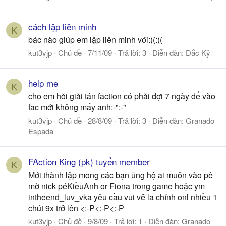
cách lập liên minh
K
bác nào giúp em lập liên minh với:((:((
kut3vjp
Chủ đề
7/11/09
Trả lời: 3
Diễn đàn:
Đắc Kỷ
help me
K
cho em hỏi giải tán faction có phải đợi 7 ngày để vào
fac mới không mấy anh:-":-"
kut3vjp
Chủ đề
28/8/09
Trả lời: 3
Diễn đàn:
Granado
Espada
FAction King (pk) tuyển member
K
Mới thành lập mong các bạn ủng hộ ai muôn vào pê
mờ nick péKiềuAnh or Fiona trong game hoặc ym
intheend_luv_vka yêu cầu vui vẻ la chính onl nhiều 1
chút 9x trở lên <:-P<:-P<:-P
kut3vjp
Chủ đề
9/8/09
Trả lời: 1
Diễn đàn:
Granado