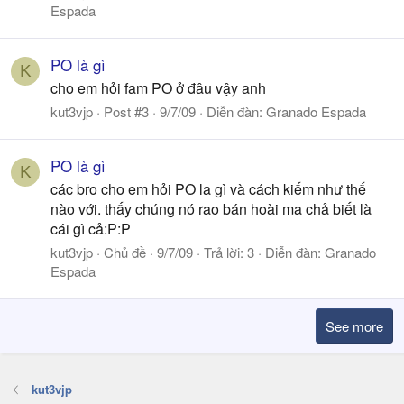
Espada
PO là gì
K
cho em hỏi fam PO ở đâu vậy anh
kut3vjp
Post #3
9/7/09
Diễn đàn:
Granado Espada
PO là gì
K
các bro cho em hỏi PO la gì và cách kiếm như thế
nào với. thấy chúng nó rao bán hoài ma chả biết là
cái gì cả:P:P
kut3vjp
Chủ đề
9/7/09
Trả lời: 3
Diễn đàn:
Granado
Espada
See more
kut3vjp