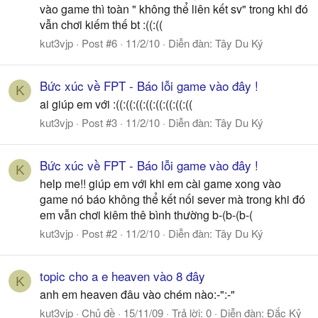
vào game thì toàn " không thể liên kết sv" trong khi đó
vẫn chơi kiếm thế bt :((:((
kut3vjp
Post #6
11/2/10
Diễn đàn:
Tây Du Ký
Bức xúc về FPT - Báo lỗi game vào đây !
K
ai giúp em với :((:((:((:((:((:((:((:((
kut3vjp
Post #3
11/2/10
Diễn đàn:
Tây Du Ký
Bức xúc về FPT - Báo lỗi game vào đây !
K
help me!! giúp em với khi em cài game xong vào
game nó báo không thể kết nối sever mà trong khi đó
em vẫn chơi kiêm thê bình thường b-(b-(b-(
kut3vjp
Post #2
11/2/10
Diễn đàn:
Tây Du Ký
topic cho a e heaven vào 8 đây
K
anh em heaven đâu vào chém nào:-":-"
kut3vjp
Chủ đề
15/11/09
Trả lời: 0
Diễn đàn:
Đắc Kỷ