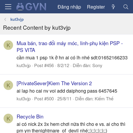
Đăng nhập
Register
kut3vjp
Recent Content by kut3vjp
Mua bán, trao đổi máy móc, linh-phụ kiện PSP -
K
PS VITA
cần mua 1 psp 1k ở hn ai có lh nhé sdt:01652166233
kut3vjp
Post #456
8/2/12
Diễn đàn:
Sony
[PrivateSever]Kiem The Version 2
K
ai lap ho cai nv voi add daiphong pass 6457645
kut3vjp
Post #500
25/8/11
Diễn đàn:
Kiếm Thế
Recycle Bin
K
ai có nick 2x 3x hem chơi nữa thì cho e vs. ai cho thì
pm ym thenightmare_of_devil nhé;;);;);;);;);;)