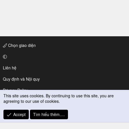
Chọn giao diện
Liên hệ
Quy định và Nội quy
Privacy Policy
This site uses cookies. By continuing to use this site, you are
agreeing to our use of cookies.
Trợ giúp
R
Accept
Tìm hiểu thêm.…
S
S