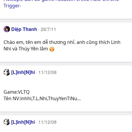
Trigger-
Diệp Thanh
26/7/11
Chào em, tên em dễ thương nhỉ. anh cũng thích Linh
Nhi và Thúy Yên lắm
[L]inh[N]hi
11/12/08
Game:VLTQ
Tên NV:inhhi,T.L.Nhi,ThuyYenTiNu...
[L]inh[N]hi
11/12/08