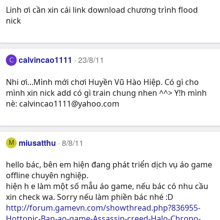
Linh ơi cần xin cái link download chương trình flood
nick
calvincao1111
23/8/11
C
Nhi ơi...Mình mới chơi Huyền Vũ Hào Hiệp. Có gì cho
mình xin nick add có gì train chung nhen ^^> Y!h mình
nè:
calvincao1111@yahoo.com
miusatthu
8/8/11
M
hello bác, bên em hiện đang phát triển dịch vụ áo game
offline chuyên nghiệp.
hiện h e làm một số mẫu áo game, nếu bác có nhu cầu
xin check wa. Sorry nếu làm phiền bác nhé :D
http://forum.gamevn.com/showthread.php?836955-
Hottopic-Ban-ao-game-Assassin-creed-Halo-Chrono-