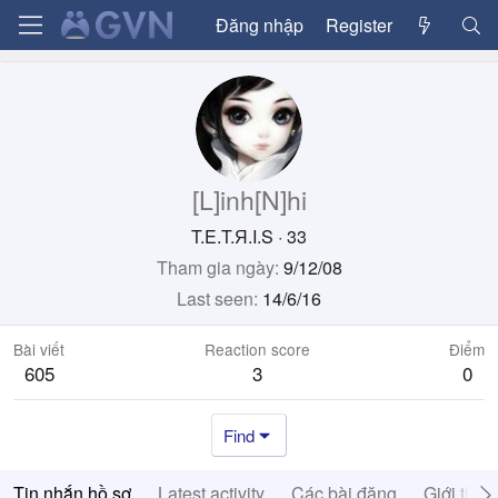
Đăng nhập
Register
[L]inh[N]hi
T.E.T.Я.I.S
·
33
Tham gia ngày
9/12/08
Last seen
14/6/16
Bài viết
Reaction score
Điểm
605
3
0
Find
Tin nhắn hồ sơ
Latest activity
Các bài đăng
Giới thiệ