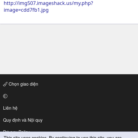
http://img507.imageshack.us/my.php?
image=cdd7fb1.jpg
Chọn giao diện
Liên hệ
Quy định và Nội quy
Privacy Policy
This site uses cookies. By continuing to use this site, you are