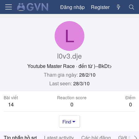
Đăng nhập
Register
L
l0v3.dje
Youtube Master Race
·
đến từ
)--BkDt>
Tham gia ngày
28/2/10
Last seen
28/3/10
Bài viết
Reaction score
Điểm
14
0
0
Find
Tin nhắn hồ sơ
Latest activity
Các bài đăng
Giới thiệ