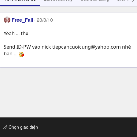
Free_Fall
23/3/10
Yeah ... thx
Send ID-PW vào nick
tiepcancuoicung@yahoo.com
nhé
bạn ...
Chọn giao diện