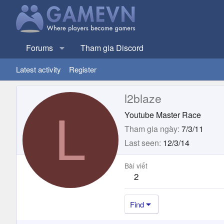
Forums
Tham gia Discord
Latest activity
Register
l2blaze
L
Youtube Master Race
Tham gia ngày
7/3/11
Last seen
12/3/14
Bài viết
2
Find