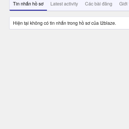
Tin nhắn hồ sơ
Latest activity
Các bài đăng
Giới 
Hiện tại không có tin nhắn trong hồ sơ của l2blaze.