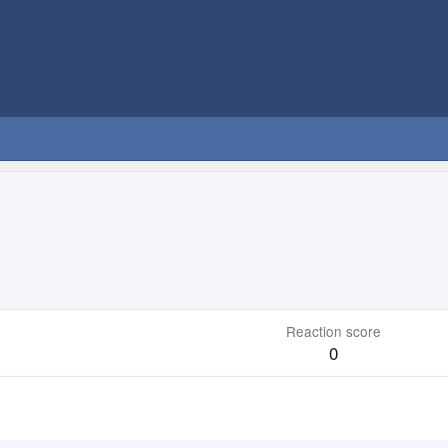
Reaction score
0