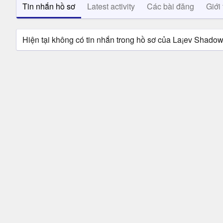
Tin nhắn hồ sơ
Latest activity
Các bài đăng
Giới 
Hiện tại không có tin nhắn trong hồ sơ của La¡ev Shado