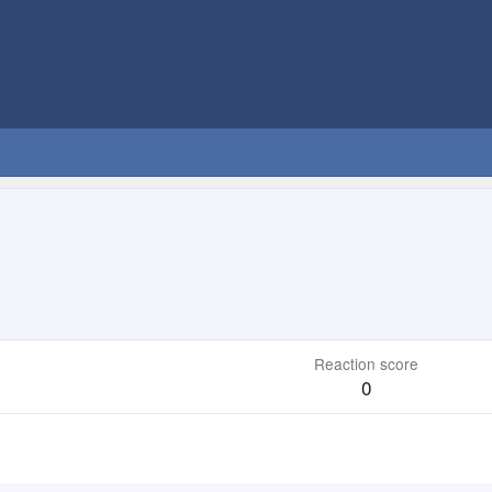
Reaction score
0