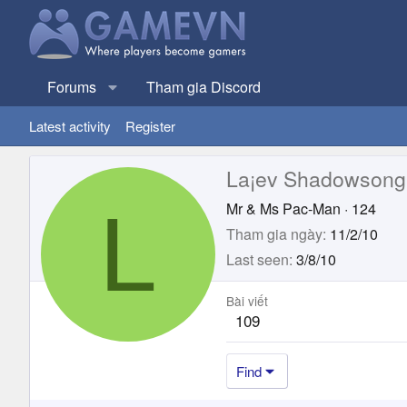
Forums
Tham gia Discord
Latest activity
Register
La¡ev Shadowsong
L
Mr & Ms Pac-Man
·
124
Tham gia ngày
11/2/10
Last seen
3/8/10
Bài viết
109
Find