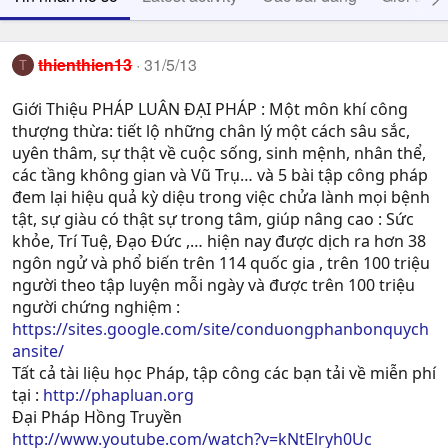
thienthien13
31/5/13
T
Giới Thiệu PHÁP LUÂN ĐẠI PHÁP : Một môn khí công
thượng thừa: tiết lộ những chân lý một cách sâu sắc,
uyên thâm, sự thật về cuộc sống, sinh mệnh, nhân thể,
các tầng không gian và Vũ Trụ… và 5 bài tập công pháp
đem lại hiệu quả kỳ diệu trong việc chửa lành mọi bệnh
tật, sự giàu có thật sự trong tâm, giúp nâng cao : Sức
khỏe, Trí Tuệ, Ðạo Ðức ,… hiện nay được dịch ra hơn 38
ngôn ngử và phổ biến trên 114 quốc gia , trên 100 triệu
người theo tập luyện mỗi ngày và được trên 100 triệu
người chứng nghiệm :
https://sites.google.com/site/conduongphanbonquych
ansite/
Tất cả tài liệu học Pháp, tập công các bạn tải về miễn phí
tại :
http://phapluan.org
Đại Pháp Hồng Truyền
http://www.youtube.com/watch?v=kNtElryh0Uc