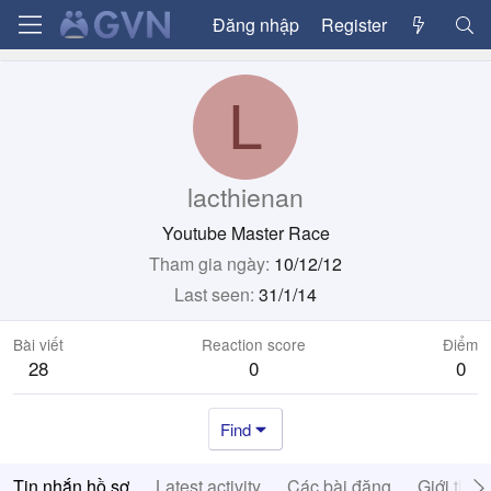
Đăng nhập
Register
L
lacthienan
Youtube Master Race
Tham gia ngày
10/12/12
Last seen
31/1/14
Bài viết
Reaction score
Điểm
28
0
0
Find
Tin nhắn hồ sơ
Latest activity
Các bài đăng
Giới thiệ