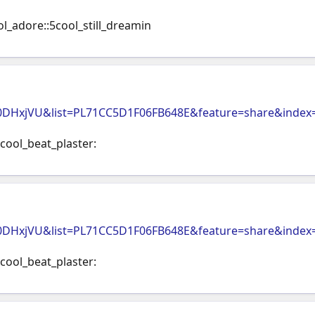
l_adore::5cool_still_dreamin
0DHxjVU&list=PL71CC5D1F06FB648E&feature=share&index
5cool_beat_plaster:
0DHxjVU&list=PL71CC5D1F06FB648E&feature=share&index
5cool_beat_plaster: