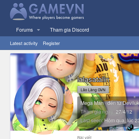
Forums
Tham gia Discord
Latest activity
Register
lalasatalin
Lão Làng GVN
Mega Man
·
đến từ
Devilu
Tham gia ngày
27/4/12
Last seen
Hôm qua, lúc 2
Bài viết