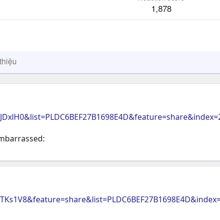
1,878
thiệu
GJDxlH0&list=PLDC6BEF27B1698E4D&feature=share&index=
embarrassed:
vTKs1V8&feature=share&list=PLDC6BEF27B1698E4D&index