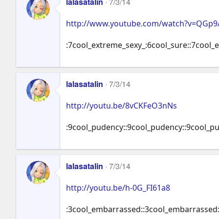
lalasatalin
7/3/14
http://www.youtube.com/watch?v=QGp9
:7cool_extreme_sexy_:6cool_sure::7cool_
lalasatalin
7/3/14
http://youtu.be/8vCKFeO3nNs
:9cool_pudency::9cool_pudency::9cool_p
lalasatalin
7/3/14
http://youtu.be/h-0G_FI61a8
:3cool_embarrassed::3cool_embarrassed