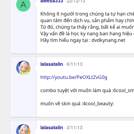
aleexa333
22/12/13
A
Không ít người trong chúng ta tự hạn chế
quan tâm đến dịch vụ, sản phẩm hay chín
Từ đó, chúng ta thấy rằng, bất kể ai muố
Vậy vấn đề là học ky nang ban hang hiệu 
Hãy tìm hiểu ngay tại : dvdkynang.net
lalasatalin
6/11/13
http://youtu.be/PeOXLtZvG0g
combo tuyệt vời muốn làm quá :6cool_sm
muốn vẽ skin quá :4cool_beauty:
lalasatalin
3/11/13