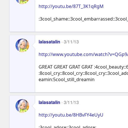
http://youtu.be/87T_3K1qRgM
:3cool_shame::3cool_embarrassed::3coo
lalasatalin
3/11/13
http://www.youtube.com/watch?v=QGp9
GREAT GREAT GRAT GRAT :4cool_beauty::6
:8cool_cry::8cool_cry::8cool_cry::3cool_a
eamin:5cool_still_dreamin
lalasatalin
3/11/13
http://youtu.be/8HBvFY4eUyU
:3cool_adore::3cool_adore: