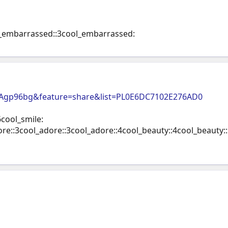
l_embarrassed::3cool_embarrassed:
Agp96bg&feature=share&list=PL0E6DC7102E276AD0
cool_smile:
dore::3cool_adore::3cool_adore::4cool_beauty::4cool_beauty::5