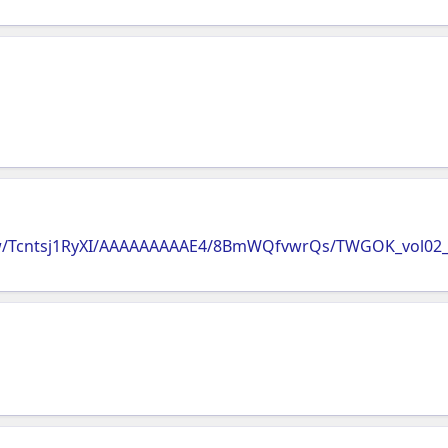
Vw/Tcntsj1RyXI/AAAAAAAAAE4/8BmWQfvwrQs/TWGOK_vol02