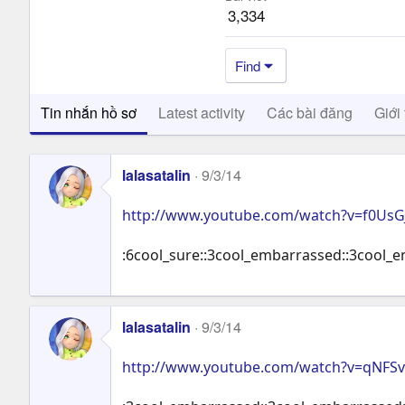
3,334
Find
Tin nhắn hồ sơ
Latest activity
Các bài đăng
Giới 
lalasatalin
9/3/14
http://www.youtube.com/watch?v=f0Us
:6cool_sure::3cool_embarrassed::3cool_
lalasatalin
9/3/14
http://www.youtube.com/watch?v=qNFS