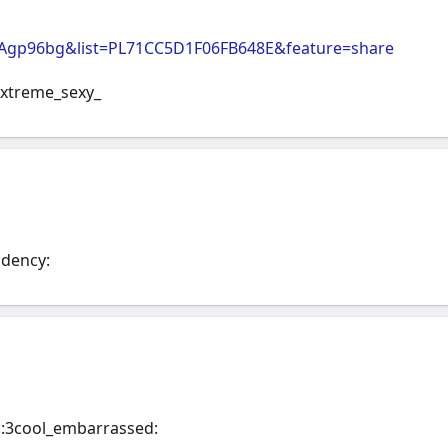
Agp96bg&list=PL71CC5D1F06FB648E&feature=share
extreme_sexy_
udency:
::3cool_embarrassed: