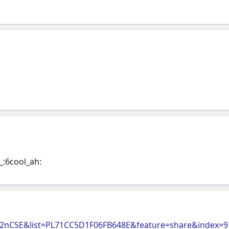
:
:
_:6cool_ah:
42nCSE&list=PL71CC5D1F06FB648E&feature=share&index=9