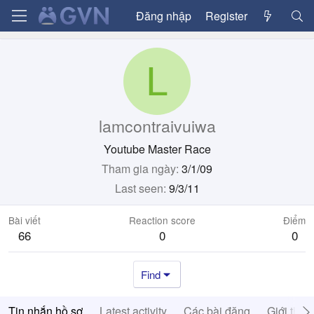
Đăng nhập
Register
L
lamcontraivuiwa
Youtube Master Race
Tham gia ngày
3/1/09
Last seen
9/3/11
Bài viết
Reaction score
Điểm
66
0
0
Find
Tin nhắn hồ sơ
Latest activity
Các bài đăng
Giới thiệ