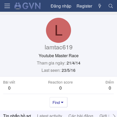
Đăng nhập
Register
L
lamtac619
Youtube Master Race
Tham gia ngày
21/4/14
Last seen
23/5/16
Bài viết
Reaction score
Điểm
0
0
0
Find
Tin nhắn hồ sơ
Latest activity
Các bài đăng
Giới thiệ