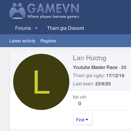
Forums
Tham gia Discord
Latest activity
Register
Lan Hương
L
Youtube Master Race
·
33
Tham gia ngày
17/12/19
Last seen
23/6/20
Bài viết
0
Find