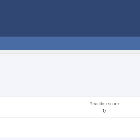
Reaction score
0