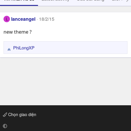
lanceangel
18/2/15
L
new theme ?
PhiLongXP
R
e
a
c
t
i
o
n
s
:
Chọn giao diện