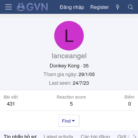
Đăng nhập
Register
L
lanceangel
Donkey Kong
·
35
Tham gia ngày
29/1/05
Last seen
24/7/23
Bài viết
Reaction score
Điểm
431
5
0
Find
Tin nhắn hồ sơ
Latest activity
Các bài đăng
Giới thiệ