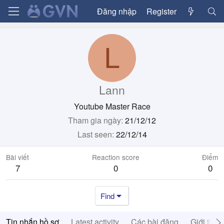
Đăng nhập
Register
L
Lann
Youtube Master Race
Tham gia ngày
21/12/12
Last seen
22/12/14
Bài viết
Reaction score
Điểm
7
0
0
Find
Tin nhắn hồ sơ
Latest activity
Các bài đăng
Giới thiệ