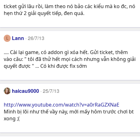
ticket gửi lâu rồi, làm theo nó bảo các kiểu mà ko đc, nó
hẹn thứ 2 giải quyết tiếp, đen quá.
Lann
26/7/13
L
.... Cài lại game, có addon gì xóa hết. Gửi ticket, thêm
vào câu: " tôi đã thử hết mọi cách nhưng vẫn không giải
quyết được " ... Có khi được fix sớm
haicau9000
25/7/13
http://www.youtube.com/watch?v=a0rRaGZXNaE
Mình bị lõi như thế vầy này, mới mấy hôm trước chơi bt
xong ;(