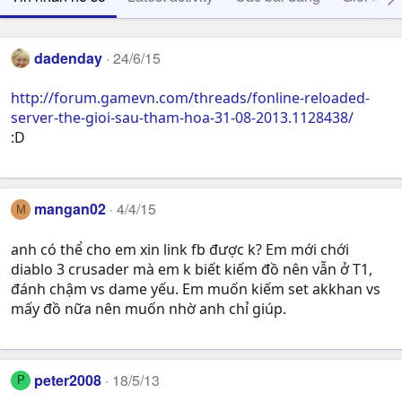
dadenday
24/6/15
http://forum.gamevn.com/threads/fonline-reloaded-
server-the-gioi-sau-tham-hoa-31-08-2013.1128438/
:D
mangan02
4/4/15
M
anh có thể cho em xin link fb được k? Em mới chới
diablo 3 crusader mà em k biết kiếm đồ nên vẫn ở T1,
đánh chậm vs dame yếu. Em muốn kiếm set akkhan vs
mấy đồ nữa nên muốn nhờ anh chỉ giúp.
peter2008
18/5/13
P