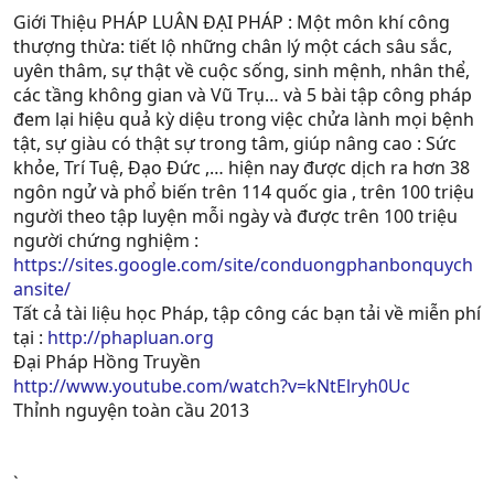
Giới Thiệu PHÁP LUÂN ĐẠI PHÁP : Một môn khí công
thượng thừa: tiết lộ những chân lý một cách sâu sắc,
uyên thâm, sự thật về cuộc sống, sinh mệnh, nhân thể,
các tầng không gian và Vũ Trụ… và 5 bài tập công pháp
đem lại hiệu quả kỳ diệu trong việc chửa lành mọi bệnh
tật, sự giàu có thật sự trong tâm, giúp nâng cao : Sức
khỏe, Trí Tuệ, Ðạo Ðức ,… hiện nay được dịch ra hơn 38
ngôn ngử và phổ biến trên 114 quốc gia , trên 100 triệu
người theo tập luyện mỗi ngày và được trên 100 triệu
người chứng nghiệm :
https://sites.google.com/site/conduongphanbonquych
ansite/
Tất cả tài liệu học Pháp, tập công các bạn tải về miễn phí
tại :
http://phapluan.org
Đại Pháp Hồng Truyền
http://www.youtube.com/watch?v=kNtElryh0Uc
Thỉnh nguyện toàn cầu 2013
`