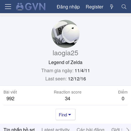
Đăng nhập
Register
laogia25
Legend of Zelda
Tham gia ngày
11/4/11
Last seen
12/12/16
Bài viết
Reaction score
Điểm
992
34
0
Find
Tin nhắn hồ sơ
Latest activity
Các bài đăng
Giới thiệ