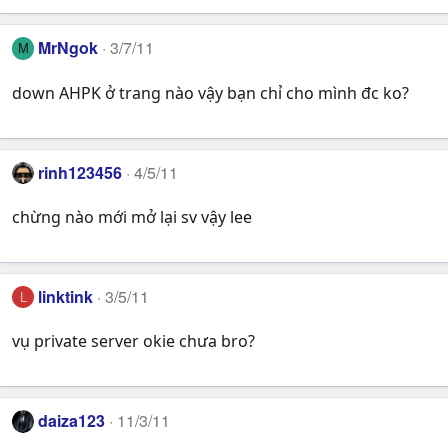
MrNgok
3/7/11
M
down AHPK ở trang nào vậy bạn chỉ cho mình đc ko?
rinh123456
4/5/11
chừng nào mới mở lại sv vậy lee
linktink
3/5/11
L
vụ private server okie chưa bro?
daiza123
11/3/11