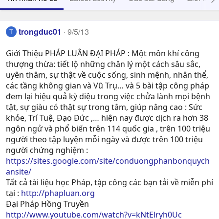
trongduc01
9/5/13
T
Giới Thiệu PHÁP LUÂN ĐẠI PHÁP : Một môn khí công
thượng thừa: tiết lộ những chân lý một cách sâu sắc,
uyên thâm, sự thật về cuộc sống, sinh mệnh, nhân thể,
các tầng không gian và Vũ Trụ… và 5 bài tập công pháp
đem lại hiệu quả kỳ diệu trong việc chửa lành mọi bệnh
tật, sự giàu có thật sự trong tâm, giúp nâng cao : Sức
khỏe, Trí Tuệ, Ðạo Ðức ,… hiện nay được dịch ra hơn 38
ngôn ngử và phổ biến trên 114 quốc gia , trên 100 triệu
người theo tập luyện mỗi ngày và được trên 100 triệu
người chứng nghiệm :
https://sites.google.com/site/conduongphanbonquych
ansite/
Tất cả tài liệu học Pháp, tập công các bạn tải về miễn phí
tại :
http://phapluan.org
Đại Pháp Hồng Truyền
http://www.youtube.com/watch?v=kNtElryh0Uc