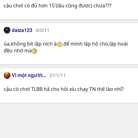
cậu chơi có đủ hơn 15'(lâu cũng được) chưa???
daiza123
6/3/11
ủa,không bít lập ních à
,để mình lập hộ cho,lập hoài
đều nhớ mà
Vì một người...
21/1/11
cậu có chơi TLBB hả cho hỏi xíu chạy TN thế lào nhỉ?