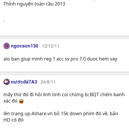
Thỉnh nguyện toàn cầu 2013
`
ngocson130
12/12/11
N
alo ban giup minh reg 1 acc sv pro 7.0 duoc hem vay
nướcđá7A3
24/8/11
mấy thứ đó đi hỏi linh tinh coi chừng bị BQT chém banh
xác đó
lên trang up.4share.vn bỏ 15k down phim đó về, bản
HD có đó