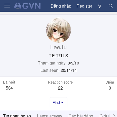
Đăng nhập
Register
LeeJu
T.E.T.Я.I.S
Tham gia ngày
8/9/10
Last seen
20/11/14
Bài viết
Reaction score
Điểm
534
22
0
Find
Tin nhắn hồ sơ
Latest activity
Các bài đăng
Giới thiệ