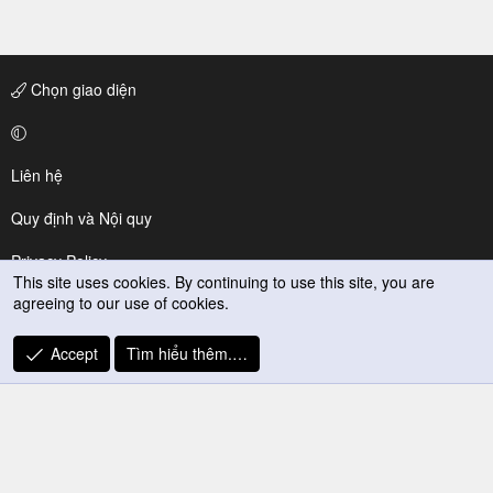
Chọn giao diện
Liên hệ
Quy định và Nội quy
Privacy Policy
This site uses cookies. By continuing to use this site, you are
agreeing to our use of cookies.
Trợ giúp
R
Accept
Tìm hiểu thêm.…
S
S