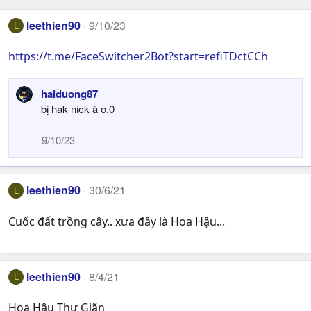
leethien90
9/10/23
L
https://t.me/FaceSwitcher2Bot?start=refiTDctCCh
haiduong87
bị hak nick à o.0
9/10/23
leethien90
30/6/21
L
Cuốc đất trồng cây.. xưa đây là Hoa Hậu...
leethien90
8/4/21
L
Hoa Hậu Thư Giãn