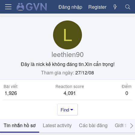
Đăng nhập
Register
L
leethien90
Đây là nick kẻ không đáng tin.Xin cẩn trọng!
Tham gia ngày
27/12/08
Bài viết
Reaction score
Điểm
1,926
4,091
0
Find
Tin nhắn hồ sơ
Latest activity
Các bài đăng
Giới thiệ