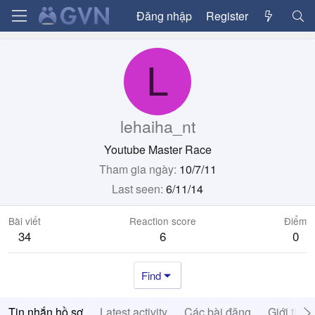
Đăng nhập
Register
L
lehaiha_nt
Youtube Master Race
Tham gia ngày
10/7/11
Last seen
6/11/14
Bài viết
Reaction score
Điểm
34
6
0
Find
Tin nhắn hồ sơ
Latest activity
Các bài đăng
Giới thiệ