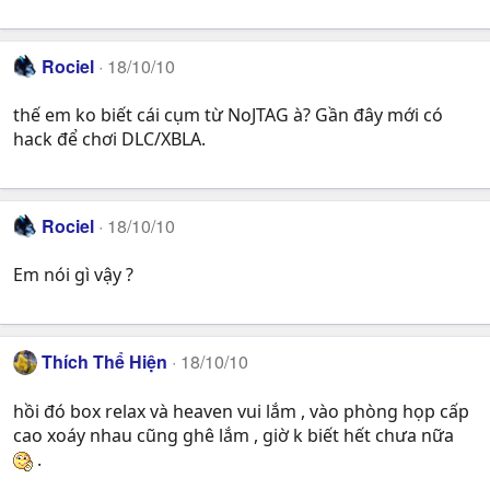
Rociel
18/10/10
thế em ko biết cái cụm từ NoJTAG à? Gần đây mới có
hack để chơi DLC/XBLA.
Rociel
18/10/10
Em nói gì vậy ?
Thích Thể Hiện
18/10/10
hồi đó box relax và heaven vui lắm , vào phòng họp cấp
cao xoáy nhau cũng ghê lắm , giờ k biết hết chưa nữa
.