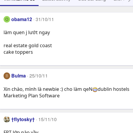
obama12
31/10/11
O
làm quen j lướt ngay
real estate gold coast
cake toppers
Bulma
25/10/11
B
Xin chào, mình là newbie :) cho làm qeN
dublin hostels
Marketing Plan Software
†flytosky†
15/11/10
FPT lớp nào vầy .