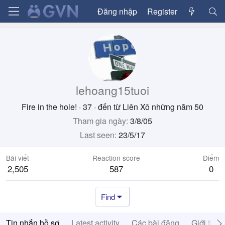
Đăng nhập
Register
lehoang15tuoi
Fire in the hole!
·
37
·
đến từ
Liên Xô những năm 50
Tham gia ngày
3/8/05
Last seen
23/5/17
Bài viết
Reaction score
Điểm
2,505
587
0
Find
Tin nhắn hồ sơ
Latest activity
Các bài đăng
Giới thiệ