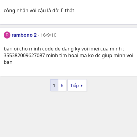
công nhận với cậu là đời l` thật
rambono 2
16/9/10
R
ban oi cho minh code de dang ky voi imei cua minh :
355382009627087 minh tim hoai ma ko dc giup minh voi
ban
1
5
Tiếp