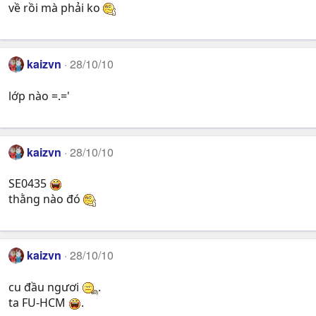
về rồi mà phải ko
kaizvn
28/10/10
lớp nào =.='
kaizvn
28/10/10
SE0435
thằng nào đó
kaizvn
28/10/10
cu đầu ngươi
.
ta FU-HCM
.