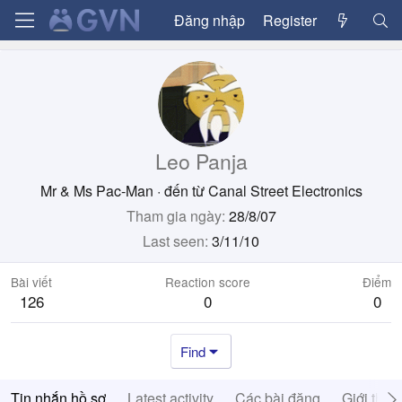
Đăng nhập
Register
Leo Panja
Mr & Ms Pac-Man
·
đến từ
Canal Street Electronics
Tham gia ngày
28/8/07
Last seen
3/11/10
Bài viết
Reaction score
Điểm
126
0
0
Find
Tin nhắn hồ sơ
Latest activity
Các bài đăng
Giới thiệ