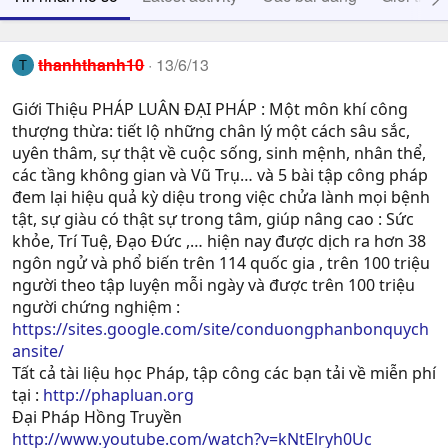
thanhthanh10
13/6/13
T
Giới Thiệu PHÁP LUÂN ĐẠI PHÁP : Một môn khí công
thượng thừa: tiết lộ những chân lý một cách sâu sắc,
uyên thâm, sự thật về cuộc sống, sinh mệnh, nhân thể,
các tầng không gian và Vũ Trụ… và 5 bài tập công pháp
đem lại hiệu quả kỳ diệu trong việc chửa lành mọi bệnh
tật, sự giàu có thật sự trong tâm, giúp nâng cao : Sức
khỏe, Trí Tuệ, Ðạo Ðức ,… hiện nay được dịch ra hơn 38
ngôn ngử và phổ biến trên 114 quốc gia , trên 100 triệu
người theo tập luyện mỗi ngày và được trên 100 triệu
người chứng nghiệm :
https://sites.google.com/site/conduongphanbonquych
ansite/
Tất cả tài liệu học Pháp, tập công các bạn tải về miễn phí
tại :
http://phapluan.org
Đại Pháp Hồng Truyền
http://www.youtube.com/watch?v=kNtElryh0Uc