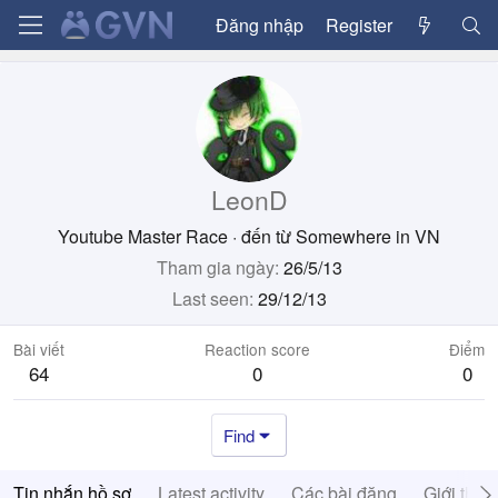
Đăng nhập
Register
LeonD
Youtube Master Race
·
đến từ
Somewhere in VN
Tham gia ngày
26/5/13
Last seen
29/12/13
Bài viết
Reaction score
Điểm
64
0
0
Find
Tin nhắn hồ sơ
Latest activity
Các bài đăng
Giới thiệ