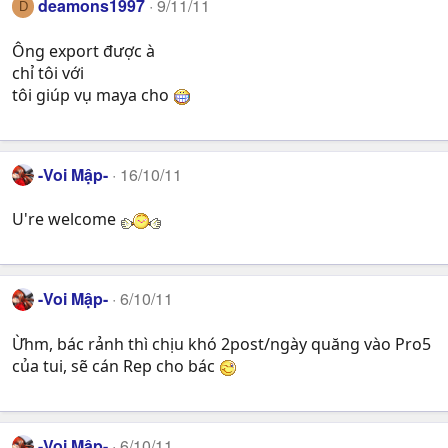
deamons1997
9/11/11
D
Ông export được à
chỉ tôi với
tôi giúp vụ maya cho
-Voi Mập-
16/10/11
U're welcome
-Voi Mập-
6/10/11
Ừhm, bác rảnh thì chịu khó 2post/ngày quăng vào Pro5
của tui, sẽ cán Rep cho bác
-Voi Mập-
6/10/11