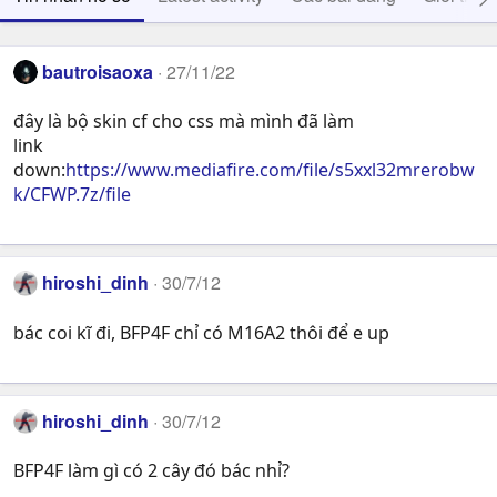
bautroisaoxa
27/11/22
đây là bộ skin cf cho css mà mình đã làm
link
down:
https://www.mediafire.com/file/s5xxl32mrerobw
k/CFWP.7z/file
hiroshi_dinh
30/7/12
bác coi kĩ đi, BFP4F chỉ có M16A2 thôi để e up
hiroshi_dinh
30/7/12
BFP4F làm gì có 2 cây đó bác nhỉ?