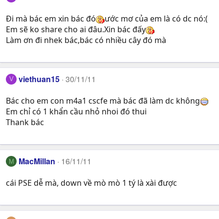
Đi mà bác em xin bác đó
ước mơ của em là có dc nó:(
Em sẽ ko share cho ai đâu.Xin bác đấy
Làm ơn đi nhek bác,bác có nhiều cây đó mà
viethuan15
30/11/11
V
Bác cho em con m4a1 cscfe mà bác đã làm dc không
Em chỉ có 1 khẩn cầu nhỏ nhoi đó thui
Thank bác
MacMillan
16/11/11
M
cái PSE dễ mà, down về mò mò 1 tý là xài được