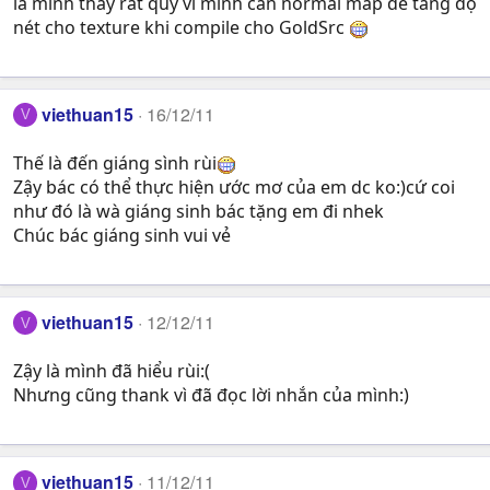
là mình thấy rất quý vì mình cần normal map để tăng độ
nét cho texture khi compile cho GoldSrc
viethuan15
16/12/11
V
Thế là đến giáng sình rùi
Zậy bác có thể thực hiện ước mơ của em dc ko:)cứ coi
như đó là wà giáng sinh bác tặng em đi nhek
Chúc bác giáng sinh vui vẻ
viethuan15
12/12/11
V
Zậy là mình đã hiểu rùi:(
Nhưng cũng thank vì đã đọc lời nhắn của mình:)
viethuan15
11/12/11
V