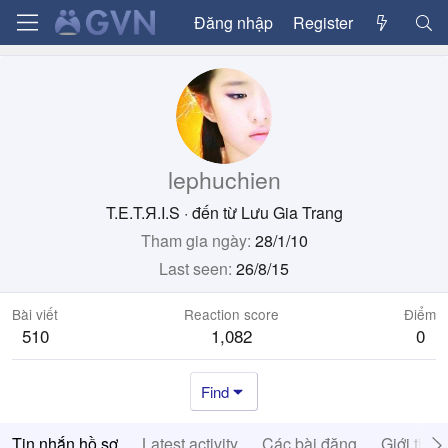
Đăng nhập
Register
lephuchien
T.E.T.Я.I.S
·
đến từ
Lưu Gia Trang
Tham gia ngày
28/1/10
Last seen
26/8/15
Bài viết
Reaction score
Điểm
510
1,082
0
Find
Tin nhắn hồ sơ
Latest activity
Các bài đăng
Giới thiệ