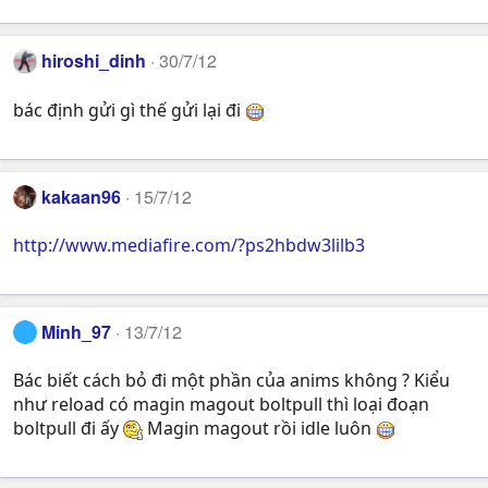
hiroshi_dinh
30/7/12
bác định gửi gì thế gửi lại đi
kakaan96
15/7/12
http://www.mediafire.com/?ps2hbdw3lilb3
Minh_97
13/7/12
Bác biết cách bỏ đi một phần của anims không ? Kiểu
như reload có magin magout boltpull thì loại đoạn
boltpull đi ấy
Magin magout rồi idle luôn