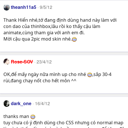
theanh11a5
9/5/12
Thank Hiển nhé,tớ đang định dùng hand này làm với
con dao của thinhbox,lâu rồi ko thấy cậu làm
animate,cùng tham gia với anh em đi.
Mời cậu qua 2pic mod skin nhé.
Rose-SOV
23/4/12
OK,để mấy ngày nữa mình up cho nhé
,sắp 30-4
rùi,đang chạy nốt cho hết môn ^^
dark_one
16/4/12
thanks man
tuy chưa có ý định dùng cho CSS nhưng có normal map