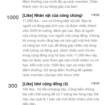
điểm thưởng của mình để up rank member. Chân
thành cám ơn sự đóng góp của bạn!
[Like] Nhân vật của công chúng!
1/8/24
1000
11.000 like - con số không biết nói dối. Bạn là
người có đóng góp tích cực và được nhiều thành
viên GVN tin tưởng, đánh giá cao. Bạn là người
của công chúng, con người của cộng đồng. Chúng
tôi mong muốn rằng bạn sẽ luôn giữ mãi tinh thần
và năng lực tích cực để đóng góp nhiều nội dung
chất lượng và đáng quý, được nhiều anh chị em
trong cộng đồng ủng hộ Sau mốc 11.000 like này,
bạn sẽ được auto tham gia vào chuỗi nhiệm vụ vô
hạn. Mỗi một mốc 1000 like, bạn sẽ nhận 500
điểm thưởng. Sử dụng điểm thưởng để update
rank member của bạn trên 4rum nhé!
[Like] Idol cộng đồng (5)
1/8/24
300
10k like...Vô tiền khoáng hậu. Cống hiến những
bài viết chất lượng để có 1 lượng fan hùng hậu thế
này, bạn quả là 1 báu vật mới được khám phá của
diễn đàn.