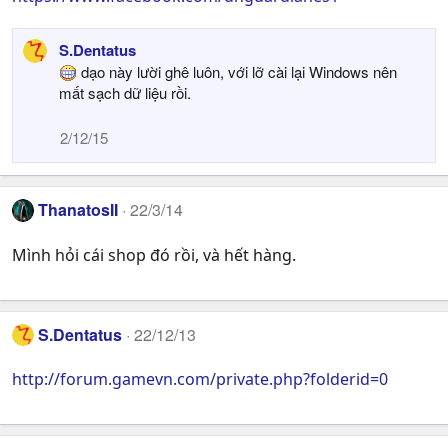
S.Dentatus
dạo này lười ghê luôn, với lỡ cài lại Windows nên
mất sạch dữ liệu rồi.
2/12/15
ThanatosII
22/3/14
Mình hỏi cái shop đó rồi, và hết hàng.
S.Dentatus
22/12/13
http://forum.gamevn.com/private.php?folderid=0