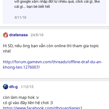
với google xâm nhập đời tư nhiều quá, click cái gì, like
cái gì... bạn bè biết hết
8/11/16
drafanasa
24/6/16
Hi SD, nếu ông bạn vẫn còn online thì tham gia topic
nhé!
http://forum.gamevn.com/threads/offline-draf-du-an-
khong-ten.1276007/
dh-g
1/12/15
còn làm map hok :v
có gì vào đây liên hệ chơi :3
https://www.facebook.com/dhguardianes1