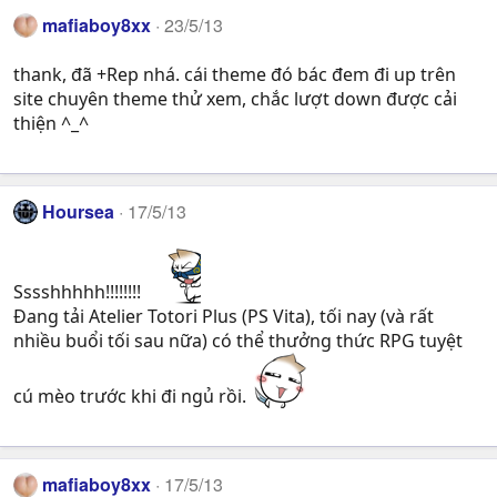
mafiaboy8xx
23/5/13
thank, đã +Rep nhá. cái theme đó bác đem đi up trên
site chuyên theme thử xem, chắc lượt down được cải
thiện ^_^
Hoursea
17/5/13
Sssshhhhh!!!!!!!!
Đang tải Atelier Totori Plus (PS Vita), tối nay (và rất
nhiều buổi tối sau nữa) có thể thưởng thức RPG tuyệt
cú mèo trước khi đi ngủ rồi.
mafiaboy8xx
17/5/13