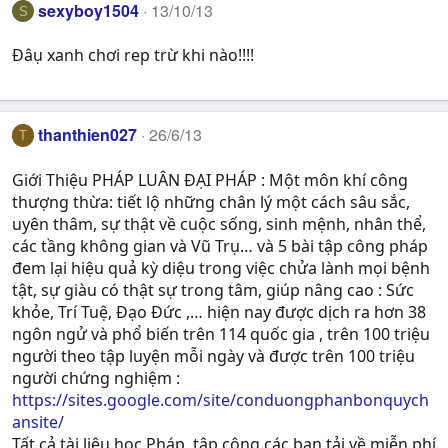
sexyboy1504
13/10/13
S
Đâụ xanh chơi rep trừ khi nào!!!!
thanthien027
26/6/13
T
Giới Thiệu PHÁP LUÂN ĐẠI PHÁP : Một môn khí công
thượng thừa: tiết lộ những chân lý một cách sâu sắc,
uyên thâm, sự thật về cuộc sống, sinh mệnh, nhân thể,
các tầng không gian và Vũ Trụ… và 5 bài tập công pháp
đem lại hiệu quả kỳ diệu trong việc chửa lành mọi bệnh
tật, sự giàu có thật sự trong tâm, giúp nâng cao : Sức
khỏe, Trí Tuệ, Ðạo Ðức ,… hiện nay được dịch ra hơn 38
ngôn ngử và phổ biến trên 114 quốc gia , trên 100 triệu
người theo tập luyện mỗi ngày và được trên 100 triệu
người chứng nghiệm :
https://sites.google.com/site/conduongphanbonquych
ansite/
Tất cả tài liệu học Pháp, tập công các bạn tải về miễn phí