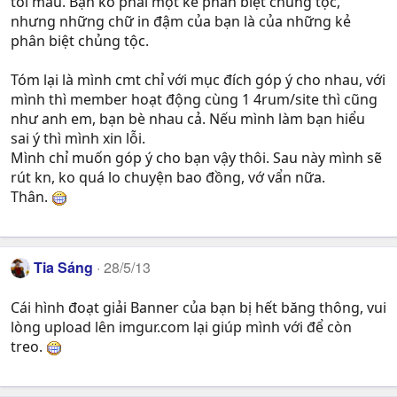
tối màu. Bạn ko phải một kẻ phân biệt chủng tộc,
nhưng những chữ in đậm của bạn là của những kẻ
phân biệt chủng tộc.
Tóm lại là mình cmt chỉ với mục đích góp ý cho nhau, với
mình thì member hoạt động cùng 1 4rum/site thì cũng
như anh em, bạn bè nhau cả. Nếu mình làm bạn hiểu
sai ý thì mình xin lỗi.
Mình chỉ muốn góp ý cho bạn vậy thôi. Sau này mình sẽ
rút kn, ko quá lo chuyện bao đồng, vớ vẩn nữa.
Thân.
Tia Sáng
28/5/13
Cái hình đoạt giải Banner của bạn bị hết băng thông, vui
lòng upload lên imgur.com lại giúp mình với để còn
treo.