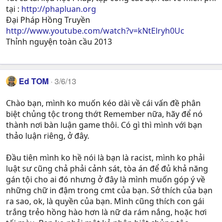
tại :
http://phapluan.org
Đại Pháp Hồng Truyền
http://www.youtube.com/watch?v=kNtElryh0Uc
Thỉnh nguyện toàn cầu 2013
Ed TOM
3/6/13
Chào bạn, mình ko muốn kéo dài về cái vấn đề phân
biệt chủng tộc trong thớt Remember nữa, hãy để nó
thành nơi bàn luận game thôi. Có gì thì mình với bạn
thảo luận riêng, ở đây.
Đầu tiên mình ko hề nói là bạn là racist, mình ko phải
luật sư cũng chả phải cảnh sát, tòa án để đủ khả năng
gán tội cho ai đó nhưng ở đây là mình muốn góp ý về
những chữ in đậm trong cmt của bạn. Sở thích của bạn
ra sao, ok, là quyền của bạn. Mình cũng thích con gái
trắng trẻo hồng hào hơn là nữ da rám nắng, hoặc hơi