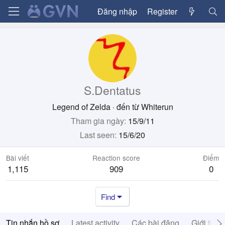
Đăng nhập
Register
S.Dentatus
Legend of Zelda
·
đến từ
Whiterun
Tham gia ngày
15/9/11
Last seen
15/6/20
Bài viết
Reaction score
Điểm
1,115
909
0
Find
Tin nhắn hồ sơ
Latest activity
Các bài đăng
Giới thiệ