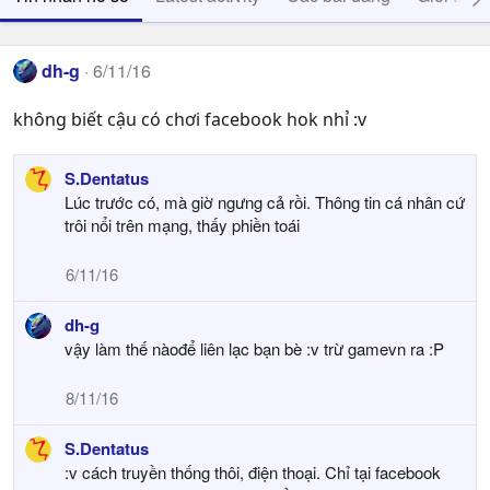
dh-g
6/11/16
không biết cậu có chơi facebook hok nhỉ :v
S.Dentatus
Lúc trước có, mà giờ ngưng cả rồi. Thông tin cá nhân cứ
trôi nổi trên mạng, thấy phiền toái
6/11/16
dh-g
vậy làm thế nàođể liên lạc bạn bè :v trừ gamevn ra :P
8/11/16
S.Dentatus
:v cách truyền thống thôi, điện thoại. Chỉ tại facebook