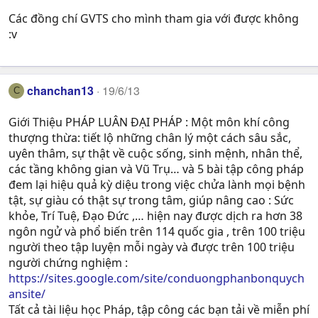
Các đồng chí GVTS cho mình tham gia với được không
:v
chanchan13
19/6/13
C
Giới Thiệu PHÁP LUÂN ĐẠI PHÁP : Một môn khí công
thượng thừa: tiết lộ những chân lý một cách sâu sắc,
uyên thâm, sự thật về cuộc sống, sinh mệnh, nhân thể,
các tầng không gian và Vũ Trụ… và 5 bài tập công pháp
đem lại hiệu quả kỳ diệu trong việc chửa lành mọi bệnh
tật, sự giàu có thật sự trong tâm, giúp nâng cao : Sức
khỏe, Trí Tuệ, Ðạo Ðức ,… hiện nay được dịch ra hơn 38
ngôn ngử và phổ biến trên 114 quốc gia , trên 100 triệu
người theo tập luyện mỗi ngày và được trên 100 triệu
người chứng nghiệm :
https://sites.google.com/site/conduongphanbonquych
ansite/
Tất cả tài liệu học Pháp, tập công các bạn tải về miễn phí