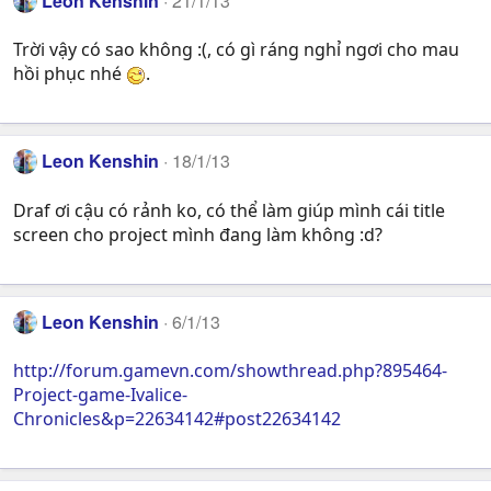
Leon Kenshin
21/1/13
Trời vậy có sao không :(, có gì ráng nghỉ ngơi cho mau
hồi phục nhé
.
Leon Kenshin
18/1/13
Draf ơi cậu có rảnh ko, có thể làm giúp mình cái title
screen cho project mình đang làm không :d?
Leon Kenshin
6/1/13
http://forum.gamevn.com/showthread.php?895464-
Project-game-Ivalice-
Chronicles&p=22634142#post22634142