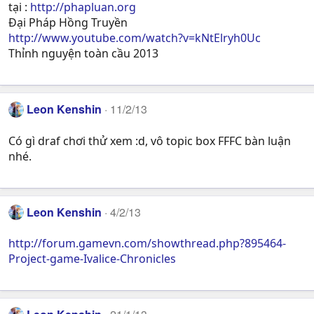
tại :
http://phapluan.org
Đại Pháp Hồng Truyền
http://www.youtube.com/watch?v=kNtElryh0Uc
Thỉnh nguyện toàn cầu 2013
Leon Kenshin
11/2/13
Có gì draf chơi thử xem :d, vô topic box FFFC bàn luận
nhé.
Leon Kenshin
4/2/13
http://forum.gamevn.com/showthread.php?895464-
Project-game-Ivalice-Chronicles