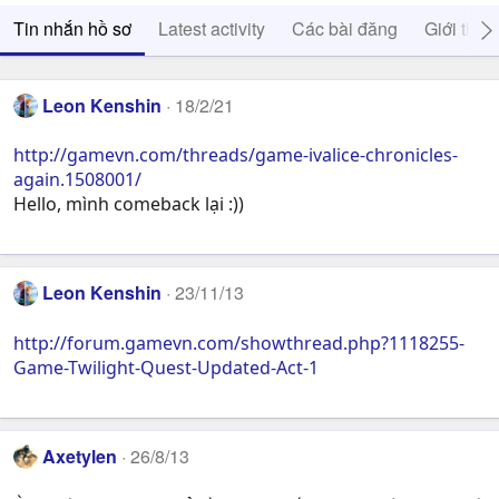
Tin nhắn hồ sơ
Latest activity
Các bài đăng
Giới thiệ
Leon Kenshin
18/2/21
http://gamevn.com/threads/game-ivalice-chronicles-
again.1508001/
Hello, mình comeback lại :))
Leon Kenshin
23/11/13
http://forum.gamevn.com/showthread.php?1118255-
Game-Twilight-Quest-Updated-Act-1
Axetylen
26/8/13