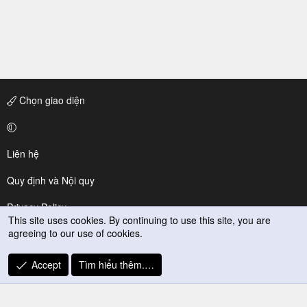
Chọn giao diện
Liên hệ
Quy định và Nội quy
Privacy Policy
This site uses cookies. By continuing to use this site, you are
agreeing to our use of cookies.
Trợ giúp
R
Accept
Tìm hiểu thêm.…
S
S