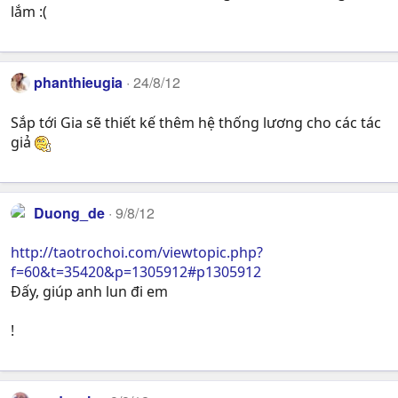
lắm :(
phanthieugia
24/8/12
Sắp tới Gia sẽ thiết kế thêm hệ thống lương cho các tác
giả
Duong_de
9/8/12
http://taotrochoi.com/viewtopic.php?
f=60&t=35420&p=1305912#p1305912
Đấy, giúp anh lun đi em
!