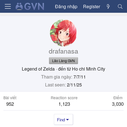
Đăng nhập
Register
drafanasa
Lão Làng GVN
Legend of Zelda
·
đến từ
Ho chi Minh City
Tham gia ngày
7/7/11
Last seen
2/11/25
Bài viết
Reaction score
Điểm
952
1,123
3,030
Find