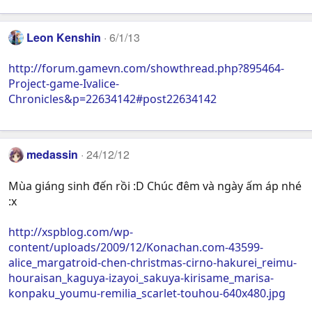
Leon Kenshin
6/1/13
http://forum.gamevn.com/showthread.php?895464-
Project-game-Ivalice-
Chronicles&p=22634142#post22634142
medassin
24/12/12
Mùa giáng sinh đến rồi :D Chúc đêm và ngày ấm áp nhé
:x
http://xspblog.com/wp-
content/uploads/2009/12/Konachan.com-43599-
alice_margatroid-chen-christmas-cirno-hakurei_reimu-
houraisan_kaguya-izayoi_sakuya-kirisame_marisa-
konpaku_youmu-remilia_scarlet-touhou-640x480.jpg