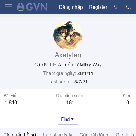
Đăng nhập
Register
Axetylen
C O N T R A
·
đến từ
Milky Way
Tham gia ngày
28/1/11
Last seen
18/7/21
Bài viết
Reaction score
Điểm
1,840
181
0
Find
Tin nhắn hồ sơ
Latest activity
Các bài đăng
Giới thiệ