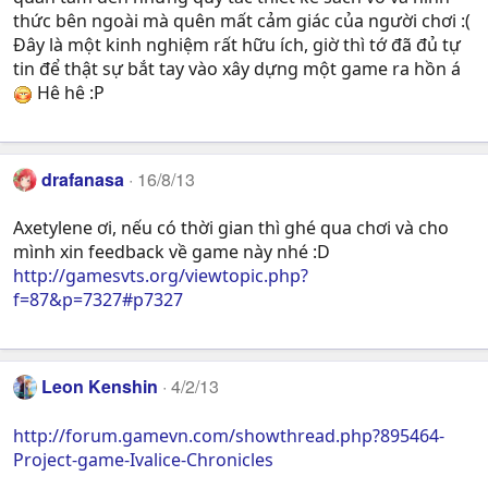
thức bên ngoài mà quên mất cảm giác của người chơi :(
Đây là một kinh nghiệm rất hữu ích, giờ thì tớ đã đủ tự
tin để thật sự bắt tay vào xây dựng một game ra hồn á
Hê hê :P
drafanasa
16/8/13
Axetylene ơi, nếu có thời gian thì ghé qua chơi và cho
mình xin feedback về game này nhé :D
http://gamesvts.org/viewtopic.php?
f=87&p=7327#p7327
Leon Kenshin
4/2/13
http://forum.gamevn.com/showthread.php?895464-
Project-game-Ivalice-Chronicles