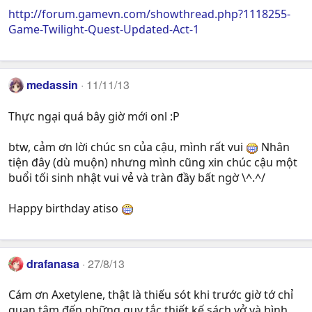
http://forum.gamevn.com/showthread.php?1118255-
Game-Twilight-Quest-Updated-Act-1
medassin
11/11/13
Thực ngại quá bây giờ mới onl :P
btw, cảm ơn lời chúc sn của cậu, mình rất vui
Nhân
tiện đây (dù muộn) nhưng mình cũng xin chúc cậu một
buổi tối sinh nhật vui vẻ và tràn đầy bất ngờ \^.^/
Happy birthday atiso
drafanasa
27/8/13
Cám ơn Axetylene, thật là thiếu sót khi trước giờ tớ chỉ
quan tâm đến những quy tắc thiết kế sách vở và hình