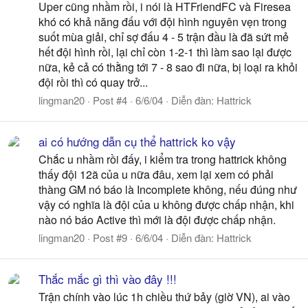
Uper cũng nhầm rồi, i nói là HTFriendFC và Firesea
khó có khả năng đấu với đội hình nguyên vẹn trong
suốt mùa giải, chỉ sợ đấu 4 - 5 trận đầu là đã sứt mẻ
hết đội hình rồi, lại chỉ còn 1-2-1 thì làm sao lại được
nữa, kẻ cả có thằng tới 7 - 8 sao đi nữa, bị loại ra khỏi
đội rồi thì có quay trở...
lingman20
Post #4
6/6/04
Diễn đàn:
Hattrick
ai có hướng dẫn cụ thể hattrick ko vậy
Chắc u nhầm rồi đấy, i kiểm tra trong hattrick không
thấy đội 12ã của u nữa đâu, xem lại xem có phải
thàng GM nó báo là Incomplete không, nếu đúng như
vậy có nghĩa là đội của u không được chấp nhận, khi
nào nó báo Active thì mới là đội được chấp nhận.
lingman20
Post #9
6/6/04
Diễn đàn:
Hattrick
Thắc mắc gì thì vào đây !!!
Trận chính vào lúc 1h chiều thứ bảy (giờ VN), ai vào