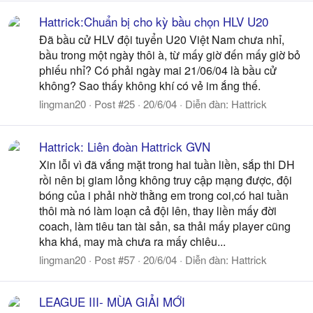
Hattrick:Chuẩn bị cho kỳ bầu chọn HLV U20
Đã bầu cử HLV đội tuyển U20 Việt Nam chưa nhỉ,
bầu trong một ngày thôi à, từ mấy giờ đến mấy giờ bỏ
phiếu nhỉ? Có phải ngày mai 21/06/04 là bầu cử
không? Sao thấy không khí có vẻ im ắng thế.
lingman20
Post #25
20/6/04
Diễn đàn:
Hattrick
Hattrick: Liên đoàn Hattrick GVN
Xin lỗi vì đã vắng mặt trong hai tuần liền, sắp thi DH
rồi nên bị giam lỏng không truy cập mạng được, đội
bóng của i phải nhờ thằng em trong coi,có hai tuần
thôi mà nó làm loạn cả đội lên, thay liền mấy đời
coach, làm tiêu tan tài sản, sa thải mấy player cũng
kha khá, may mà chưa ra mấy chiêu...
lingman20
Post #57
20/6/04
Diễn đàn:
Hattrick
LEAGUE III- MÙA GIẢI MỚI