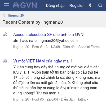
Đăng nhập
Register
lingman20
Recent Content by lingman20
Account closebeta SF cho anh em GVN!
xin 1 acc na`o
lingman20@yahoo.com
lingman20
Post #113
1/2/08
Diễn đàn:
Special Force
Vì một VIỆT NAM của ngày mai !
Ý kiến cũng hay đấy thế nhưng có một vài điểm cần
lưu ý là: 1. Muốn train tốt thì bạn phải có cầu thủ trẻ
17 tuổi có thông số chính là ex, đúng không nào, mà
để đội trẻ lên ex mất gần 2 mùa. 2. Không phải cầu
thủ trẻ tốt nào lấy ra cũng là ở vị trí minh đang train
đúng không? Trừ thủ môn. 3...
lingman20
Post #5
22/6/04
Diễn đàn:
Hattrick