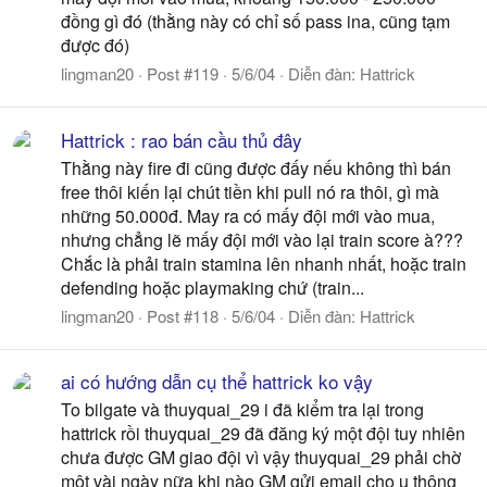
đồng gì đó (thằng này có chỉ số pass ina, cũng tạm
được đó)
lingman20
Post #119
5/6/04
Diễn đàn:
Hattrick
Hattrick : rao bán cầu thủ đây
Thằng này fire đi cũng được đấy nếu không thì bán
free thôi kiến lại chút tiền khi pull nó ra thôi, gì mà
những 50.000đ. May ra có mấy đội mới vào mua,
nhưng chẳng lẽ mấy đội mới vào lại train score à???
Chắc là phải train stamina lên nhanh nhất, hoặc train
defending hoặc playmaking chứ (train...
lingman20
Post #118
5/6/04
Diễn đàn:
Hattrick
ai có hướng dẫn cụ thể hattrick ko vậy
To bilgate và thuyquai_29 i đã kiểm tra lại trong
hattrick rồi thuyquai_29 đã đăng ký một đội tuy nhiên
chưa được GM giao đội vì vậy thuyquai_29 phải chờ
một vài ngày nữa khi nào GM gửi email cho u thông