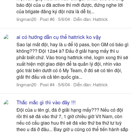
báo đội của u đã active thì mới được, đứng nghe lời
của bilgate đăng ký đội nữa là dễ bị...
lingman20
Post #6
5/6/04
Diễn đàn:
Hattrick
ai có hướng dẫn cụ thể hattrick ko vậy
Sao lại mất đội, hay là u để lộ pass, bọn GM có báo gì
không??? Đội 12a4 à? Đấu ở giải hạng mấy thì u
phải biết chứ. Vào trong hattrick nhé, login xong thì sẽ
xuất hiện một giao diện để ta quản lý đội, nhìn vào
góc trái bên dưới có ô My Team, ở đó sẽ có tên đội,
giải thi đấu và cả tên quốc gia...
lingman20
Post #4
5/6/04
Diễn đàn:
Hattrick
Thắc mắc gì thì vào đây !!!
Đội của u tên gì, đá ở giải hạng mấy??? Nếu có đội
rồi thì sẽ đá vào thứ 7, 1 giờ chiều giờ Vit Nam, còn
nếu có cấu giao huu thì sẽ đá vào thứ ba thứ tư tuỳ
theo u đá ở đâu... Bay giờ u cũng có thể tiến hành sắp