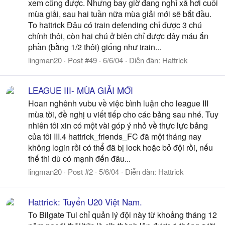
xem cũng được. Nhưng bay giờ đang nghỉ xả hơi cuối
mùa giải, sau hai tuần nữa mùa giải mới sẽ bắt đầu.
To hattrick Đâu có train defending chỉ được 3 chú
chính thôi, còn hai chú ở biên chỉ được dây máu ắn
phần (bằng 1/2 thôi) giống như train...
lingman20
Post #49
6/6/04
Diễn đàn:
Hattrick
LEAGUE III- MÙA GIẢI MỚI
Hoan nghênh vubu về việc bình luận cho league III
mùa tời, đề nghị u viết tiếp cho các bảng sau nhé. Tuy
nhiên tôi xin có một vài góp ý nhỏ về thực lực bảng
của tôi III.4 hattrick_friends_FC đã một tháng nay
không login rồi có thể đã bị lock hoặc bỏ đội rồi, nếu
thế thì dù có mạnh đến đâu...
lingman20
Post #2
5/6/04
Diễn đàn:
Hattrick
Hattrick: Tuyển U20 Việt Nam.
To Bilgate Tui chỉ quản lý đội này từ khoảng tháng 12