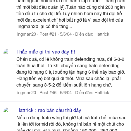
năm ngoái thôi(tức là clb thành lập được 1 tháng rưỡi
thì mới bắt đầu quản lý).Tuần nào cũng chi 200 ngàn
tiền đầu tư cho đội trẻ.Tuy nhiên hôm nay thì đội trẻ
mới đạt excelent,chỉ hơi bất ngờ là vì sao đội trẻ của
lingman20 lại có thể tắng...
lingman20
Post #21
5/6/04
Diễn đàn:
Hattrick
Thắc mắc gì thì vào đây !!!
Chán quá, có lẽ không train defending nữa, đá 5-3-2
toàn thua thôi. Từ khi chuyển sang train defending
đang từ hạng 3 tụt xuống tận hạng 6 thế này bao giờ.
Hàng tiền vệ bết quá đi thôi. Mùa sau chắc lại phải
chuyển sang 3-5-2 để kiếm suất lên hạng chứ.
lingman20
Post #46
5/6/04
Diễn đàn:
Hattrick
Hattrick : rao bán cầu thủ đây
Nếu u đang train wing thì giữ lại mà train hết mùa sau
là lên tới formid rồi đó, không thì bán rẻ một chút cho
mấy đội mới vào mua, khoảng 150.000 - 250.000