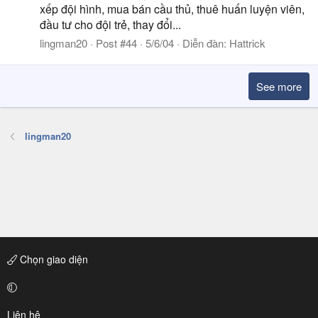
xếp đội hình, mua bán cầu thủ, thuê huấn luyện viên,
đầu tư cho đội trẻ, thay đổi...
lingman20
Post #44
5/6/04
Diễn đàn:
Hattrick
See more
lingman20
Chọn giao diện
Liên hệ