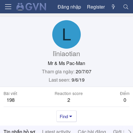
Đăng nhập
Register
L
lĩniaotian
Mr & Ms Pac-Man
Tham gia ngày
20/7/07
Last seen
9/6/19
Bài viết
Reaction score
Điểm
198
2
0
Find
Tin nhắn hồ sơ
Latest activity
Các bài đăng
Giới thiệ