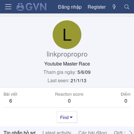
Đăng nhập
Register
L
linkpropropro
Youtube Master Race
Tham gia ngày
5/6/09
Last seen
21/1/13
Bài viết
Reaction score
Điểm
6
0
0
Find
Tin nhắn hồ sơ
Latest activity
Các bài đăng
Giới thiệ