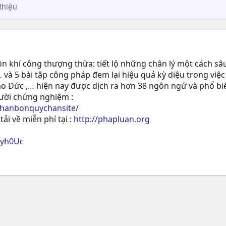
thiệu
 khí công thượng thừa: tiết lộ những chân lý một cách sâu
 và 5 bài tập công pháp đem lại hiệu quả kỳ diệu trong việc
ạo Ðức ,… hiện nay được dịch ra hơn 38 ngôn ngử và phổ biế
gười chứng nghiệm :
phanbonquychansite/
tải về miễn phí tại :
http://phapluan.org
ryh0Uc