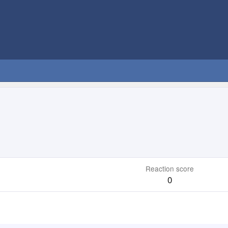
Reaction score
0