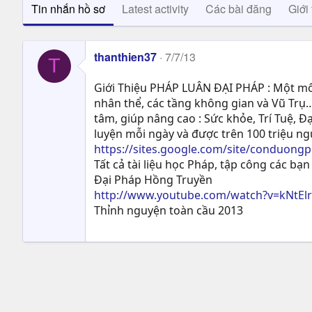
Tin nhắn hồ sơ
Latest activity
Các bài đăng
Giới 
thanthien37
7/7/13
T
Giới Thiệu PHÁP LUÂN ĐẠI PHÁP : Một môn
nhân thể, các tầng không gian và Vũ Trụ…
tâm, giúp nâng cao : Sức khỏe, Trí Tuệ, Ð
luyện mỗi ngày và được trên 100 triệu n
https://sites.google.com/site/conduong
Tất cả tài liệu học Pháp, tập công các bạn 
Đại Pháp Hồng Truyền
http://www.youtube.com/watch?v=kNtEl
Thỉnh nguyện toàn cầu 2013