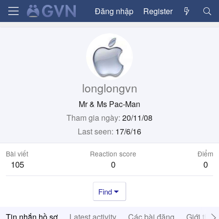
Đăng nhập
Register
longlongvn
Mr & Ms Pac-Man
Tham gia ngày
20/11/08
Last seen
17/6/16
Bài viết
Reaction score
Điểm
105
0
0
Find
Tin nhắn hồ sơ
Latest activity
Các bài đăng
Giới thiệ