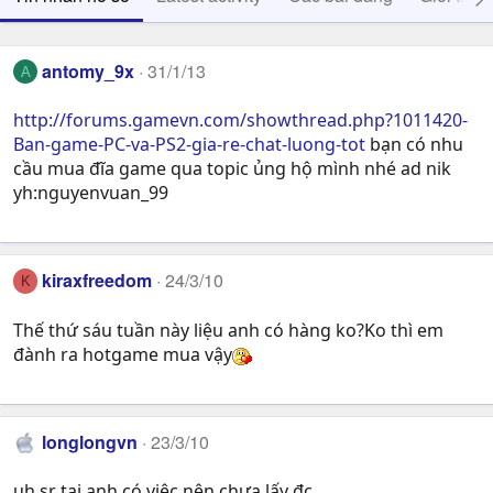
antomy_9x
31/1/13
A
http://forums.gamevn.com/showthread.php?1011420-
Ban-game-PC-va-PS2-gia-re-chat-luong-tot
bạn có nhu
cầu mua đĩa game qua topic ủng hộ mình nhé ad nik
yh:nguyenvuan_99
kiraxfreedom
24/3/10
K
Thế thứ sáu tuần này liệu anh có hàng ko?Ko thì em
đành ra hotgame mua vậy
longlongvn
23/3/10
uh sr tại anh có việc nên chưa lấy đc