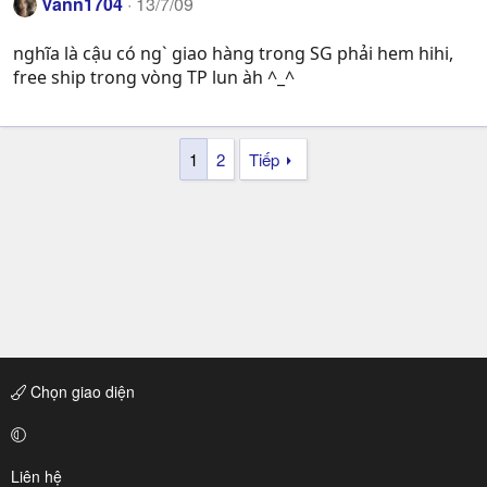
Vann1704
13/7/09
nghĩa là cậu có ng` giao hàng trong SG phải hem hihi,
free ship trong vòng TP lun àh ^_^
1
2
Tiếp
Chọn giao diện
Liên hệ