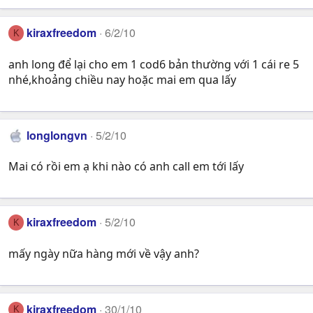
kiraxfreedom
6/2/10
K
anh long để lại cho em 1 cod6 bản thường với 1 cái re 5
nhé,khoảng chiều nay hoặc mai em qua lấy
longlongvn
5/2/10
Mai có rồi em ạ khi nào có anh call em tới lấy
kiraxfreedom
5/2/10
K
mấy ngày nữa hàng mới về vậy anh?
kiraxfreedom
30/1/10
K