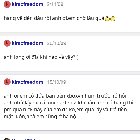
kiraxfreedom
2/11/09
K
hàng về đến đâu rồi anh ơi,em chờ lâu quá
kiraxfreedom
20/10/09
K
anh long ơi,đĩa khi nào về vậy?:(
kiraxfreedom
15/10/09
K
anh ơi,em có đứa bạn bên xboxvn hum trước nó hỏi
anh nhờ lấy hộ cái uncharted 2,khi nào anh có hang thì
pm qua nick này của em dc ko,em qua lấy và trả tiền
mặt luôn,nhà em cũng ở hà nội.