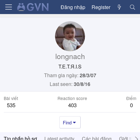
Đăng nhập
Register
longnach
T.E.T.Я.I.S
Tham gia ngày
28/3/07
Last seen
30/8/16
Bài viết
Reaction score
Điểm
535
403
0
Find
Tin nhắn hồ sơ
Latest activity
Các bài đăng
Giới thiệ