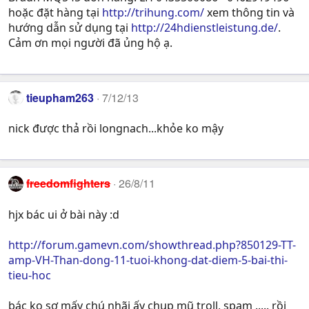
hoặc đặt hàng tại
http://trihung.com/
xem thông tin và
hướng dẫn sử dụng tại
http://24hdienstleistung.de/
.
Cảm ơn mọi người đã ủng hộ ạ.
tieupham263
7/12/13
nick được thả rồi longnach...khỏe ko mậy
freedomfighters
26/8/11
hjx bác ui ở bài này :d
http://forum.gamevn.com/showthread.php?850129-TT-
amp-VH-Than-dong-11-tuoi-khong-dat-diem-5-bai-thi-
tieu-hoc
bác ko sợ mấy chú nhãi ấy chụp mũ troll, spam ..... rồi