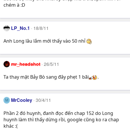
chém à :D
LP_No.1
18/8/11
Anh Long lâu lắm mới thấy vào 50 nhỉ
mr_headshot
26/5/11
Ta thay mặt Bảy Bò sang đây phẹt 1 bãi
.
MrCooley
30/4/11
M
Phần 2 đó huynh, đanh đọc đến chap 152 do Long
huynh làm thì thấy dừng rồi, google cũng ko ra chap
khác :(