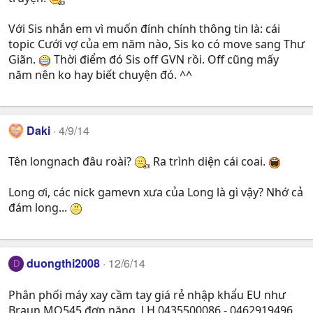
Với Sis nhắn em vì muốn đính chính thông tin là: cái
topic Cưới vợ của em năm nào, Sis ko có move sang Thư
Giãn.
Thời điểm đó Sis off GVN rồi. Off cũng mấy
năm nên ko hay biết chuyện đó. ^^
Daki
4/9/14
Tên longnach đâu roài?
Ra trình diện cái coai.
Long ơi, các nick gamevn xưa của Long là gì vậy? Nhớ cả
đám long...
duongthi2008
12/6/14
D
Phân phối máy xay cầm tay giá rẻ nhập khẩu EU như
Braun MQ545 đơn năng. LH 0435500086 - 0462919496