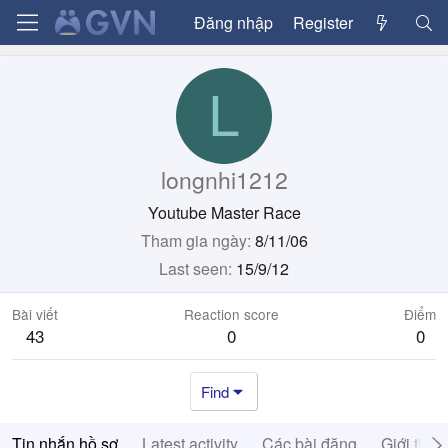
Đăng nhập
Register
L
longnhi1212
Youtube Master Race
Tham gia ngày
8/11/06
Last seen
15/9/12
Bài viết
Reaction score
Điểm
43
0
0
Find
Tin nhắn hồ sơ
Latest activity
Các bài đăng
Giới thiệ