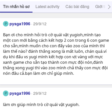
Tin nhắn hồ sơ
Latest activity
Các bài đăng
Giới thiệ
pysga1996
29/9/12
P
Bạn ơi cho mình hỏi trò cờ quái vật yugioh,mình tạo
một con mới bằng cách kết hợp 2 con trong 6 con game
cho sẵn,mình muốn cho con đấy vào zoo của mình thì
làm thế nào? đánh thắng xong là mất luôn, chán quá.ví
dụ khi đấu vs yugi mình kết hợp con vịt vàng với mực
xanh game cho sẵn tạo thành con mực đội nón,đánh
thắng xong yugi thì vào zoo mình chả thấy con mực đội
nón đâu cả.bạn làm ơn chỉ giúp mình.
pysga1996
29/9/12
P
làm ơn giúp mình trò cờ quái vật yugioh.