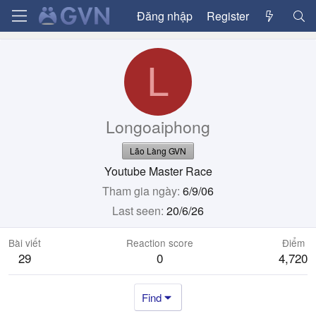
Đăng nhập
Register
L
Longoaiphong
Lão Làng GVN
Youtube Master Race
Tham gia ngày
6/9/06
Last seen
20/6/26
Bài viết
Reaction score
Điểm
29
0
4,720
Find