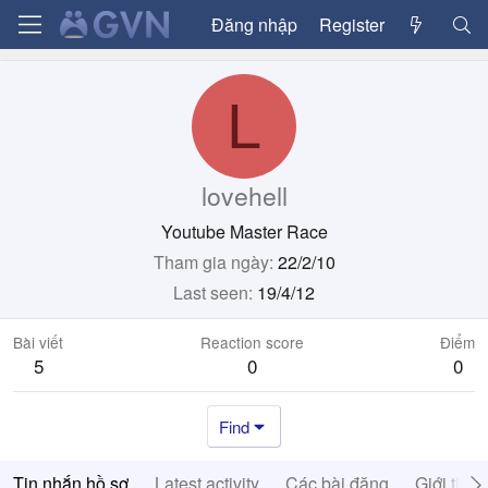
Đăng nhập
Register
L
lovehell
Youtube Master Race
Tham gia ngày
22/2/10
Last seen
19/4/12
Bài viết
Reaction score
Điểm
5
0
0
Find
Tin nhắn hồ sơ
Latest activity
Các bài đăng
Giới thiệ