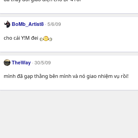
BoMb_Artist8
5/6/09
cho cái Y!M đei
TheWay
30/5/09
mình đã gạp thằng bên mình và nó giao nhiệm vụ rồi!