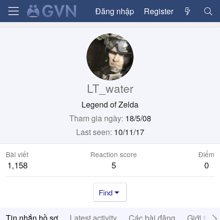
Đăng nhập
Register
LT_water
Legend of Zelda
Tham gia ngày
18/5/08
Last seen
10/11/17
Bài viết
Reaction score
Điểm
1,158
5
0
Find
Tin nhắn hồ sơ
Latest activity
Các bài đăng
Giới thiệ