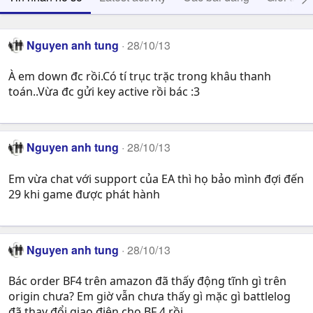
Nguyen anh tung
28/10/13
À em down đc rồi.Có tí trục trặc trong khâu thanh
toán..Vừa đc gửi key active rồi bác :3
Nguyen anh tung
28/10/13
Em vừa chat với support của EA thì họ bảo mình đợi đến
29 khi game được phát hành
Nguyen anh tung
28/10/13
Bác order BF4 trên amazon đã thấy động tĩnh gì trên
origin chưa? Em giờ vẫn chưa thấy gì mặc gì battlelog
đã thay đổi giao điện cho BF 4 rồi