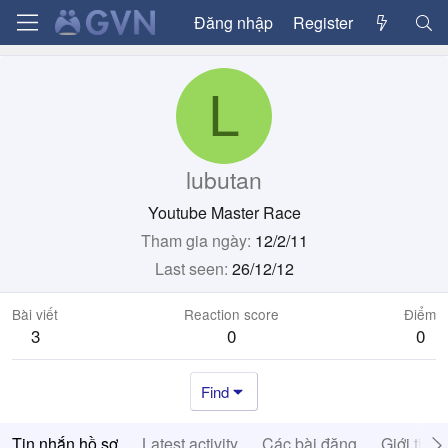
Đăng nhập
Register
L
lubutan
Youtube Master Race
Tham gia ngày
12/2/11
Last seen
26/12/12
Bài viết
Reaction score
Điểm
3
0
0
Find
Tin nhắn hồ sơ
Latest activity
Các bài đăng
Giới thiệ