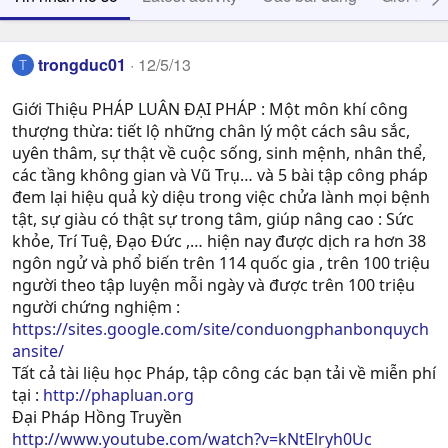
trongduc01
12/5/13
T
Giới Thiệu PHÁP LUÂN ĐẠI PHÁP : Một môn khí công
thượng thừa: tiết lộ những chân lý một cách sâu sắc,
uyên thâm, sự thật về cuộc sống, sinh mệnh, nhân thể,
các tầng không gian và Vũ Trụ… và 5 bài tập công pháp
đem lại hiệu quả kỳ diệu trong việc chửa lành mọi bệnh
tật, sự giàu có thật sự trong tâm, giúp nâng cao : Sức
khỏe, Trí Tuệ, Ðạo Ðức ,… hiện nay được dịch ra hơn 38
ngôn ngử và phổ biến trên 114 quốc gia , trên 100 triệu
người theo tập luyện mỗi ngày và được trên 100 triệu
người chứng nghiệm :
https://sites.google.com/site/conduongphanbonquych
ansite/
Tất cả tài liệu học Pháp, tập công các bạn tải về miễn phí
tại :
http://phapluan.org
Đại Pháp Hồng Truyền
http://www.youtube.com/watch?v=kNtElryh0Uc