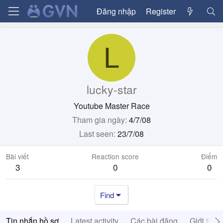
Đăng nhập
Register
L
lucky-star
Youtube Master Race
Tham gia ngày
4/7/08
Last seen
23/7/08
Bài viết
Reaction score
Điểm
3
0
0
Find
Tin nhắn hồ sơ
Latest activity
Các bài đăng
Giới thiệ