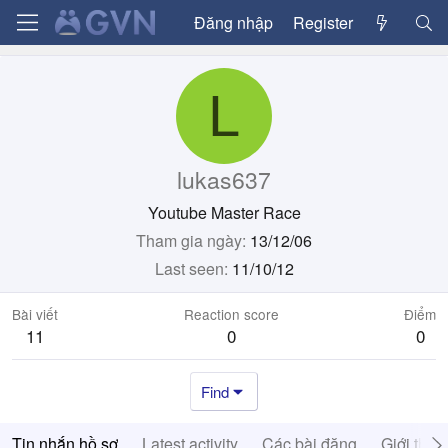
Đăng nhập
Register
L
lukas637
Youtube Master Race
Tham gia ngày
13/12/06
Last seen
11/10/12
Bài viết
Reaction score
Điểm
11
0
0
Find
Tin nhắn hồ sơ
Latest activity
Các bài đăng
Giới thiệ