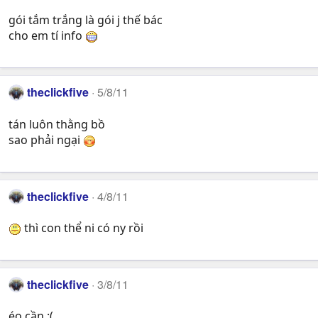
gói tắm trắng là gói j thế bác
cho em tí info
theclickfive
5/8/11
tán luôn thằng bồ
sao phải ngại
theclickfive
4/8/11
thì con thể ni có ny rồi
theclickfive
3/8/11
éo cần :(