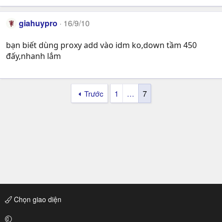
giahuypro
16/9/10
bạn biết dùng proxy add vào idm ko,down tầm 450
đấy,nhanh lắm
Trước
1
…
7
Chọn giao diện