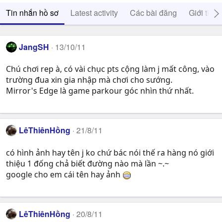
Tin nhắn hồ sơ
Latest activity
Các bài đăng
Giới thiệ
JangSH
13/10/11
Chú chơi rep à, có vài chục pts cộng làm j mất công, vào
trường đua xin gia nhập mà chơi cho sướng.
Mirror's Edge là game parkour góc nhìn thứ nhất.
LêThiênHồng
21/8/11
có hình ảnh hay tên j ko chứ bác nói thế ra hàng nó giới
thiệu 1 đống chả biết đường nào mà lần ~.~
google cho em cái tên hay ảnh
LêThiênHồng
20/8/11