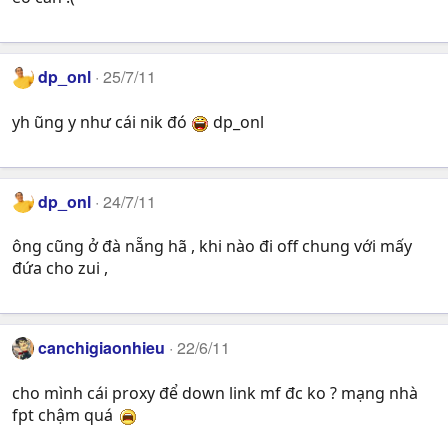
dp_onl
25/7/11
yh ũng y như cái nik đó
dp_onl
dp_onl
24/7/11
ông cũng ở đà nẵng hã , khi nào đi off chung với mấy
đứa cho zui ,
canchigiaonhieu
22/6/11
cho mình cái proxy để down link mf đc ko ? mạng nhà
fpt chậm quá