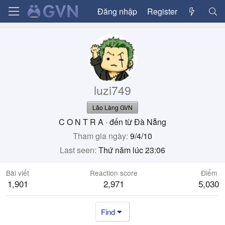
Đăng nhập
Register
luzi749
Lão Làng GVN
C O N T R A
·
đến từ
Đà Nẵng
Tham gia ngày
9/4/10
Last seen
Thứ năm lúc 23:06
Bài viết
Reaction score
Điểm
1,901
2,971
5,030
Find