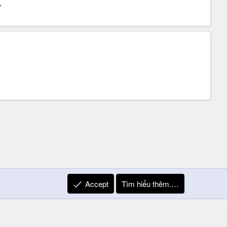
.
Accept
Tìm hiểu thêm.…
R
Liên hệ
Quy định và Nội quy
Privacy Policy
Trợ giúp
S
S