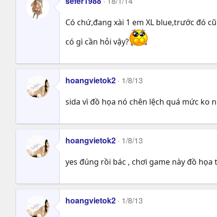
sefer1988
18/1/14
Có chứ,đang xài 1 em XL blue,trước đó 
có gì cần hỏi vậy?
hoangvietok2
1/8/13
sida vì đồ họa nó chên lệch quá mức ko 
hoangvietok2
1/8/13
yes đúng rồi bác , chơi game này đồ họa
hoangvietok2
1/8/13