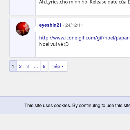
Ah.Lyrics,cho mình hỏi Release date của
eyeshin21
24/12/11
http://www.icone-gif.com/gif/noel/papan
Noel vui vẻ :D
1
2
3
…
8
Tiếp
This site uses cookies. By continuing to use this sit
Chọn giao diện
Change width