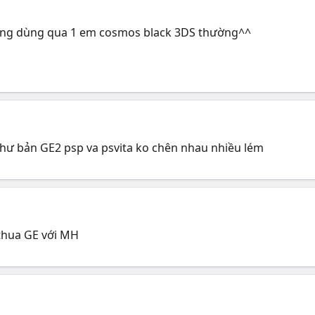
cũng dùng qua 1 em cosmos black 3DS thường^^
như bản GE2 psp va psvita ko chên nhau nhiều lém
 thua GE với MH