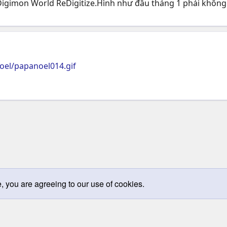
 Digimon World ReDigitize.Hình như đầu tháng 1 phải không
oel/papanoel014.gif
e, you are agreeing to our use of cookies.