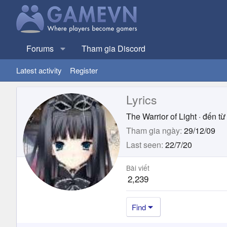
Forums
Tham gia Discord
Latest activity
Register
Lyrics
The Warrior of Light
·
đến từ
Tham gia ngày
29/12/09
Last seen
22/7/20
Bài viết
2,239
Find