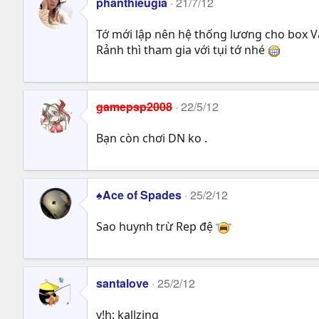
phanthieugia
21/7/12
Tớ mới lập nên hệ thống lương cho box 
Rảnh thì tham gia với tụi tớ nhé
gamepsp2008
22/5/12
Bạn còn chơi DN ko .
♠Ace of Spades
25/2/12
Sao huynh trừ Rep đệ
santalove
25/2/12
y!h: kallzing