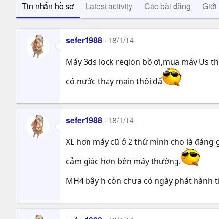
Tin nhắn hồ sơ
Latest activity
Các bài đăng
Giới 
sefer1988
18/1/14
Máy 3ds lock region bồ ơi,mua máy Us th
có nước thay main thôi đấ
sefer1988
18/1/14
XL hơn máy cũ ở 2 thứ mình cho là đáng g
cảm giác hơn bên máy thường.
MH4 bây h còn chưa có ngày phát hành tiế