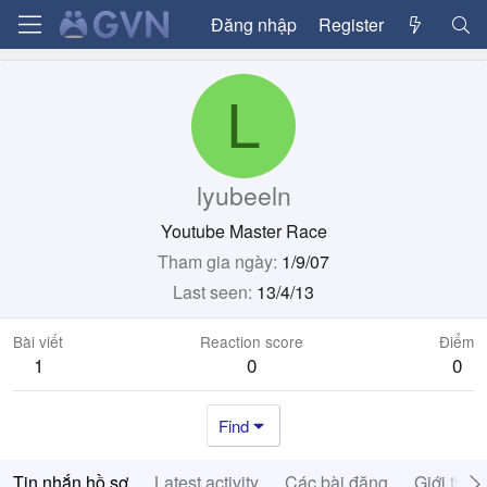
Đăng nhập
Register
L
lyubeeln
Youtube Master Race
Tham gia ngày
1/9/07
Last seen
13/4/13
Bài viết
Reaction score
Điểm
1
0
0
Find
Tin nhắn hồ sơ
Latest activity
Các bài đăng
Giới thiệ